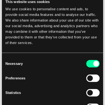
This website uses cookies
Budgets festzulegen, um Überausgaben zu
We use cookies to personalise content and ads, to
vermeiden.
provide social media features and to analyse our traffic.
We also share information about your use of our site with
Dies kann Unternehmen helfen, ihre Cloud-
our social media, advertising and analytics partners who
may combine it with other information that you’ve
Ausgaben besser zu verwalten und
provided to them or that they’ve collected from your use
sicherzustellen, dass sie den größten Wert aus
of their services.
ihrer Cloud-Investition ziehen. Insgesamt spielen
Cloud-Optimierungstools eine wichtige Rolle
dabei, Unternehmen zu helfen, das Beste aus
Consent
Necessary
Selection
ihrer Cloud-Infrastruktur herauszuholen.
Preferences
Durch die Bereitstellung von Einblicken in
Nutzung, Leistung und Kosten ermöglichen diese
Tools Organisationen, ihre Cloud-Ressourcen zu
Statistics
optimieren, die Effizienz zu verbessern und
bessere Geschäftsergebnisse zu erzielen.