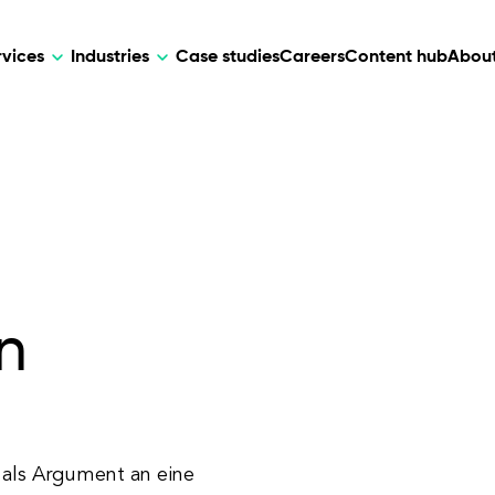
rvices
Industries
Case studies
Careers
Content hub
About
HR Tech
DEVELOPMENT
ARTIFICIAL 
lutions for patient care, data
AI-driven HR tech for automation, e
Web Development
AI Devel
elehealth.
experience, and business growth.
Mobile Development
Webflow Development
n
e als Argument an eine