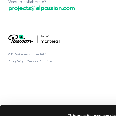
Want to collaborate?
projects@elpassion.com
© EL Passion Next sp. z o.o. 2026
Privacy Policy
Terms and Conditions
This website uses cookie