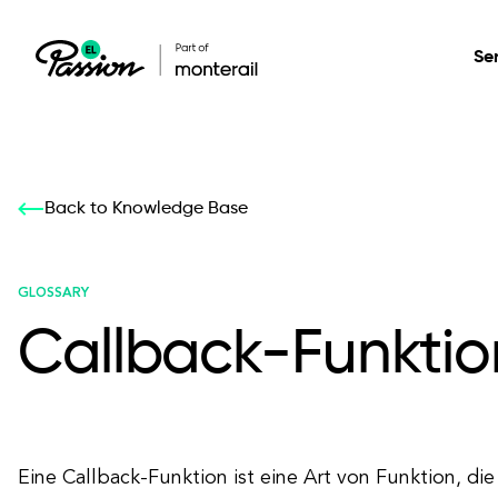
Se
Healthcare
Our services: build,
Our services: build,
DESIGN
Back to Knowledge Base
Secure, scalable so
transform, innovate
transform, innovate
Product Design
management, and t
your digital product
your digital product
GLOSSARY
Callback-Funktio
All services
Eine Callback-Funktion ist eine Art von Funktion, di