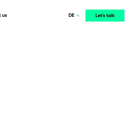
DE
 us
Let's talk
Polski
Norsk
Media & Entertainment
INTELLIGENCE
COOPERATION MODELS
English
mployee
High-performance streaming and media platforms
opment
Agile Project Management
that drive engagement.
Deutsch