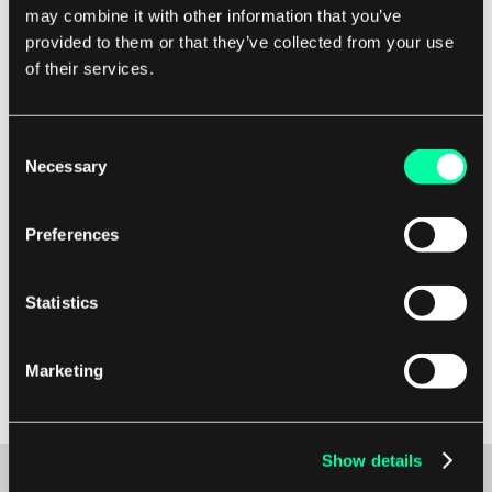
Softwareentwicklungsprozess spielt, indem es
may combine it with other information that you’ve
hilft, Fehler im Code zu identifizieren und zu
provided to them or that they’ve collected from your use
of their services.
korrigieren.
Durch systematisches Testen jedes Zweigs des
Consent
Codes können Entwickler sicherstellen, dass die
Necessary
Selection
Software die gewünschten Anforderungen erfüllt
und unter verschiedenen Bedingungen korrekt
Preferences
funktioniert.
Statistics
Diese Technik ist ein integraler Bestandteil der
Testphase und ist unerlässlich für die
Marketing
Bereitstellung hochwertiger Softwareprodukte an
Endbenutzer.
Show details