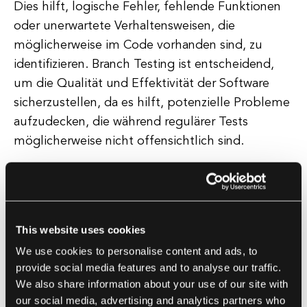
Dies hilft, logische Fehler, fehlende Funktionen
oder unerwartete Verhaltensweisen, die
möglicherweise im Code vorhanden sind, zu
identifizieren. Branch Testing ist entscheidend,
um die Qualität und Effektivität der Software
sicherzustellen, da es hilft, potenzielle Probleme
aufzudecken, die während regulärer Tests
möglicherweise nicht offensichtlich sind.
Durch die gründliche Prüfung jedes Zweigs des
Codes können Entwickler etwaige Defekte
identifizieren und beheben, bevor die Software
This website uses cookies
an die Nutzer freigegeben wird, wodurch die
We use cookies to personalise content and ads, to
Gesamtzuverlässigkeit und -leistung verbessert
provide social media features and to analyse our traffic.
wird. Zusammenfassend lässt sich sagen, dass
We also share information about your use of our site with
Branch Testing eine entscheidende Rolle im
our social media, advertising and analytics partners who