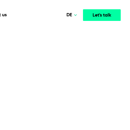
DE
 us
Let's talk
Polski
Norsk
Media & Entertainment
INTELLIGENCE
COOPERATION MODELS
English
mployee
High-performance streaming and media platforms
opment
Agile Project Management
that drive engagement.
Deutsch