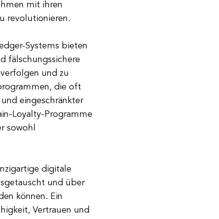
ehmen mit ihren
u revolutionieren.
Ledger-Systems bieten
d fälschungssichere
verfolgen und zu
sprogrammen, die oft
 und eingeschränkter
hain-Loyalty-Programme
er sowohl
igartige digitale
ausgetauscht und über
den können. Ein
ähigkeit, Vertrauen und