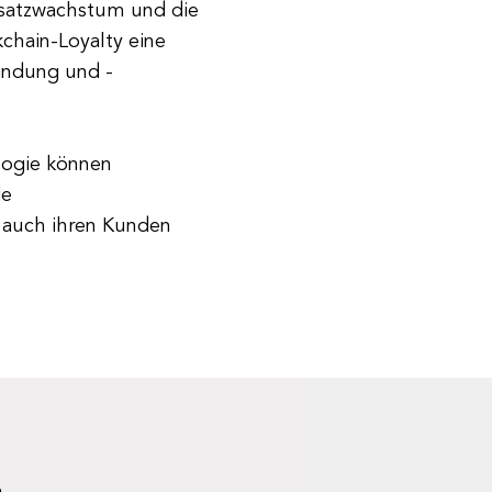
msatzwachstum und die
kchain-Loyalty eine
indung und -
logie können
de
s auch ihren Kunden