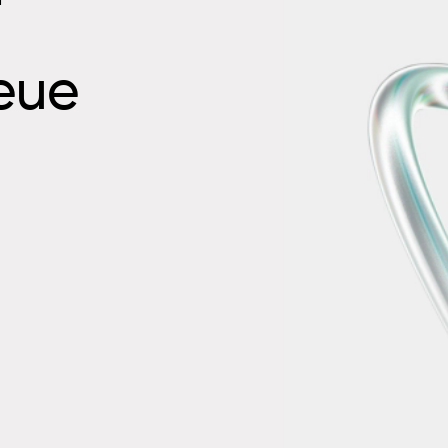
n
neue