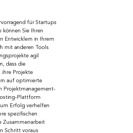
rvorragend für Startups
b können Sie Ihren
 Entwicklern in Ihrem
h mit anderen Tools
ungsprojekte agil
, dass die
 ihre Projekte
rn auf optimierte
em Projektmanagement-
osting-Plattform
 zum Erfolg verhelfen
hre spezifischen
die Zusammenarbeit
 Schritt voraus