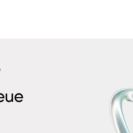
n
neue