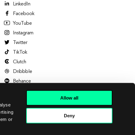
LinkedIn
Facebook
YouTube
Instagram
Twitter
TikTok
Clutch
Dribbble
Behance
Allow all
alyse
rtising
Deny
hem or