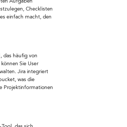
mten Aufgaben
estzulegen, Checklisten
 es einfach macht, den
, das häufig von
 können Sie User
alten. Jira integriert
bucket, was die
e Projektinformationen
Tool, das sich