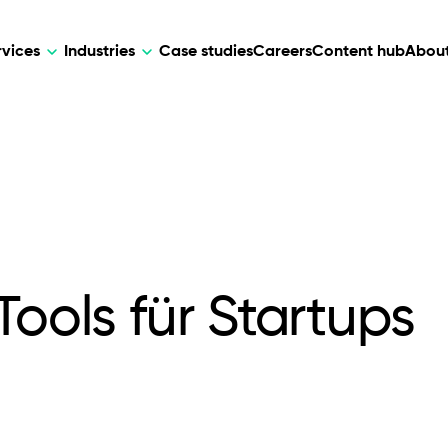
rvices
Industries
Case studies
Careers
Content hub
About
HR Tech
DEVELOPMENT
ARTIFICIAL 
lutions for patient care, data
AI-driven HR tech for automation, e
Web Development
AI Devel
elehealth.
experience, and business growth.
Mobile Development
Webflow Development
Tools für Startups