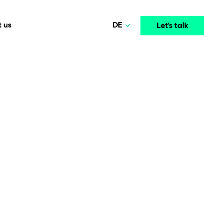
DE
 us
Let's talk
Polski
Norsk
Media & Entertainment
INTELLIGENCE
COOPERATION MODELS
English
mployee
High-performance streaming and media platforms
opment
Agile Project Management
that drive engagement.
Deutsch