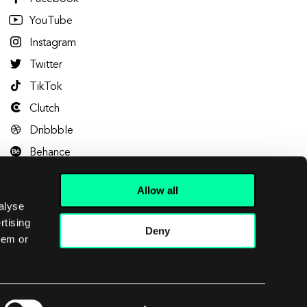
YouTube
Instagram
Twitter
TikTok
Clutch
Dribbble
Behance
Allow all
alyse
rtising
Deny
hem or
Let's talk