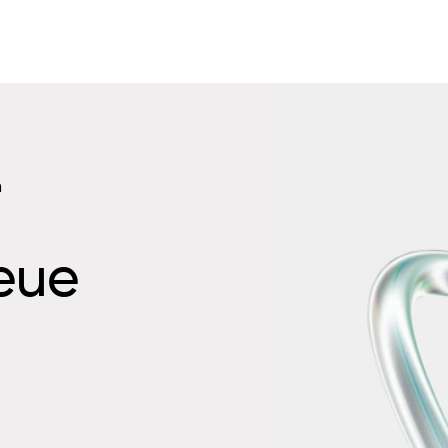
n
neue