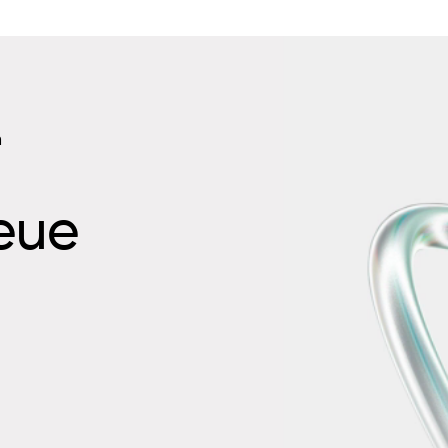
n
neue