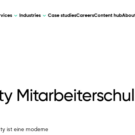
rvices
Industries
Case studies
Careers
Content hub
About
HR Tech
DEVELOPMENT
ARTIFICIAL 
lutions for patient care, data
AI-driven HR tech for automation, e
Web Development
AI Devel
elehealth.
experience, and business growth.
Mobile Development
Webflow Development
y Mitarbeiterschu
ty ist eine moderne