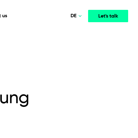
DE
 us
Let's talk
Polski
Norsk
Media & Entertainment
INTELLIGENCE
COOPERATION MODELS
English
mployee
High-performance streaming and media platforms
opment
Agile Project Management
that drive engagement.
Deutsch
lung