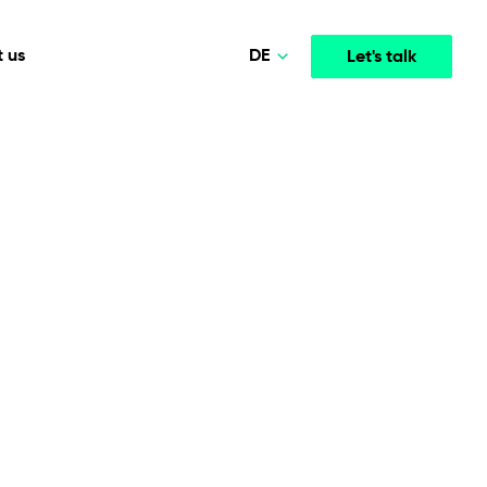
DE
 us
Let's talk
Polski
Norsk
Media & Entertainment
INTELLIGENCE
COOPERATION MODELS
English
mployee
High-performance streaming and media platforms
opment
Agile Project Management
that drive engagement.
Deutsch