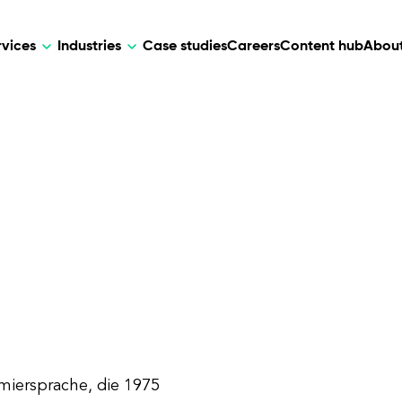
rvices
Industries
Case studies
Careers
Content hub
About
HR Tech
DEVELOPMENT
ARTIFICIAL 
lutions for patient care, data
AI-driven HR tech for automation, e
Web Development
AI Devel
elehealth.
experience, and business growth.
Mobile Development
Webflow Development
mmiersprache, die 1975