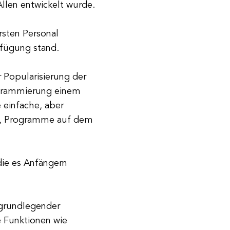
llen entwickelt wurde.
ersten Personal
rfügung stand.
r Popularisierung der
grammierung einem
 einfache, aber
te, Programme auf dem
die es Anfängern
 grundlegender
e Funktionen wie