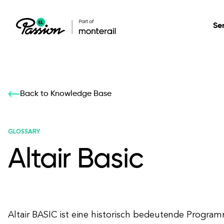
Se
Healthcare
Our services: build,
Our services: build,
DESIGN
Back to Knowledge Base
Secure, scalable so
transform, innovate
transform, innovate
Product Design
management, and t
your digital product
your digital product
GLOSSARY
Altair Basic
All services
Altair BASIC ist eine historisch bedeutende Progra