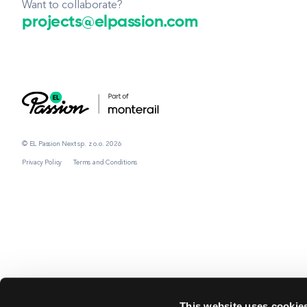
Want to collaborate?
projects@elpassion.com
© EL Passion Next sp. z o.o. 2026
Privacy Policy
Terms and Conditions
This website uses cookie