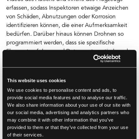
erfassen, sodass Inspektoren etwaige Anzeichen
von Schäden, Abnutzungen oder Korrosion
identifizieren können, die einer Aufmerksamkeit
bedürfen. Darüber hinaus können Drohnen so
programmiert werden, dass sie spezifische
Flugrouten folgen und Daten systematisch und
konsistent erfassen, um gründliche und genaue
Inspektionen zu gewährleisten.
This website uses cookies
Diese Daten können dann mit spezialisierter
We use cookies to personalise content and ads, to
Software analysiert werden, um detaillierte
provide social media features and to analyse our traffic.
Berichte und Empfehlungen für Wartung und
We also share information about your use of our site with
Reparaturen zu erstellen. Insgesamt bietet die
our social media, advertising and analytics partners who
may combine it with other information that you’ve
Technologie der Drohneninspektion von
provided to them or that they’ve collected from your use
Flugzeugen zahlreiche Vorteile für Betreiber von
of their services.
Flugzeugen, einschließlich erhöhter Effizienz,