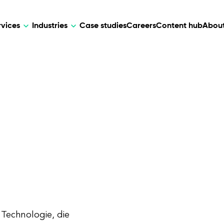
rvices
Industries
Case studies
Careers
Content hub
About
HR Tech
DEVELOPMENT
ARTIFICIAL 
lutions for patient care, data
AI-driven HR tech for automation, e
Web Development
AI Devel
elehealth.
experience, and business growth.
Mobile Development
Webflow Development
 Technologie, die