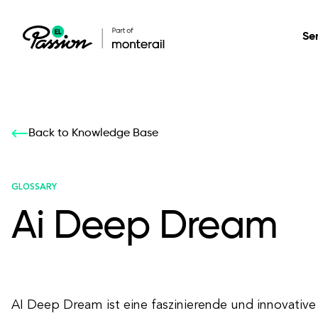
Se
Healthcare
Our services: build,
Our services: build,
DESIGN
Back to Knowledge Base
Secure, scalable so
transform, innovate
transform, innovate
Product Design
management, and t
your digital product
your digital product
GLOSSARY
Ai Deep Dream
All services
AI Deep Dream ist eine faszinierende und innovative