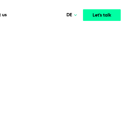
DE
 us
Let's talk
Polski
Norsk
Media & Entertainment
INTELLIGENCE
COOPERATION MODELS
English
mployee
High-performance streaming and media platforms
opment
Agile Project Management
that drive engagement.
Deutsch