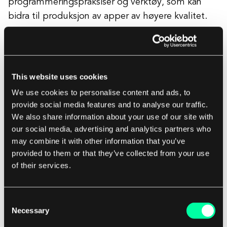
programmeringspraksiser og verktøy, som kan
bidra til produksjon av apper av høyere kvalitet.
Fordeler med React Native
This website uses cookies
We use cookies to personalise content and ads, to
Kode gjenbruk
provide social media features and to analyse our traffic.
We also share information about your use of our site with
Den effektive utviklingen av
flere plattformer
our social media, advertising and analytics partners who
samtidig
er den største og sterkeste fordelen
may combine it with other information that you’ve
provided to them or that they’ve collected from your use
med React Native. Å bruke den samme
of their services.
kodebasen for forskjellige plattformer gir andre
fordeler: raskere utvikling og tid til markedet for
appen din, enklere og billigere vedlikehold (du tar
Consent
Necessary
vare på én, ikke flere kodebaser), og en
jevnere
Selection
onboarding-prosess for nye utviklere
som blir