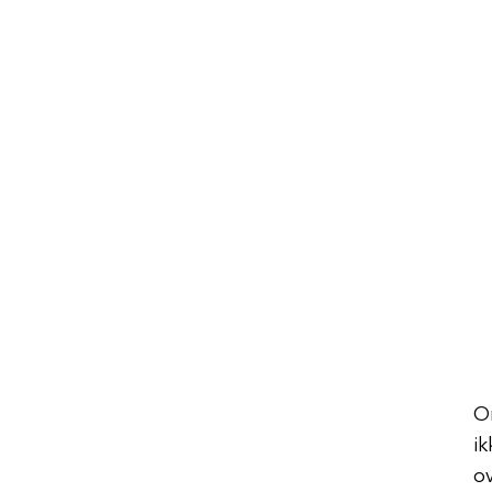
O
ik
ov