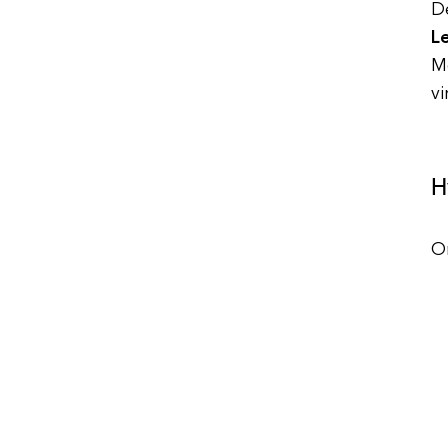
D
L
Me
vi
H
Om