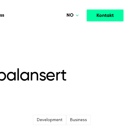
NO
ss
Kontakt
Polski
Deutsch
Media og underholdning
TELLIGENS
SAMARBEIDSMODELLER
English
tere
Høytytende strømme- og medieplattformer som
opment
Agile Project Management
ingsutvikling.
øker engasjementet.
 balansert
Norsk
Development
Business