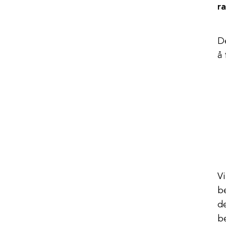
r
De
å 
Vi
b
de
be