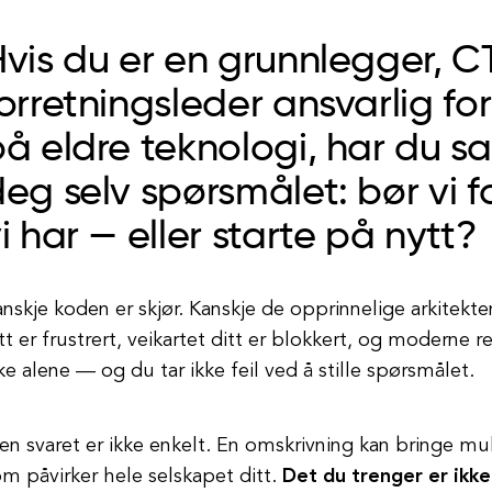
vis du er en grunnlegger, C
orretningsleder ansvarlig f
å eldre teknologi, har du san
eg selv spørsmålet: bør vi fo
i har — eller starte på nytt?
nskje koden er skjør. Kanskje de opprinnelige arkitekt
tt er frustrert, veikartet ditt er blokkert, og moderne r
ke alene — og du tar ikke feil ved å stille spørsmålet.
n svaret er ikke enkelt. En omskrivning kan bringe mul
m påvirker hele selskapet ditt.
Det du trenger er ikk