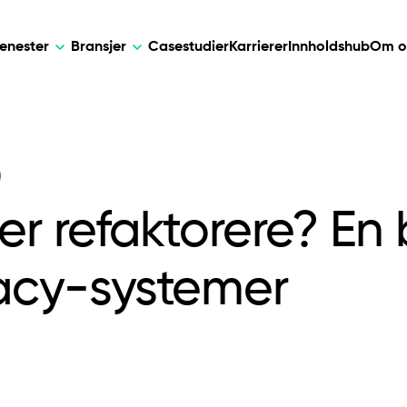
jenester
Bransjer
Casestudier
Karrierer
Innholdshub
Om o
AI
DEVELOPMENT
KUNSTIG IN
)
e løsninger for
Skreddersydde AI-løsninger for smar
Web Development
AI Devel
, databehandling og telehelse.
automatisering, datainnsikt og forretn
ler refaktorere? En
Mobile Development
Webflow Development
gacy-systemer