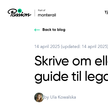
T
Back to blog
Helsevesen
Våre tjenester: bygge,
Våre tjenester: bygge,
DESIGN
14 april 2025 (updated: 14 april 2025
Sikre og skalerbar
endre, utvikle ditt
endre, utvikle ditt
Product Design
pasientbehandling
Skrive om el
digitale produkt.
digitale produkt.
All services
guide til le
by Ula Kowalska