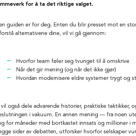
ammeverk for å ta det riktige valget.
n guiden er for deg. Enten du blir presset mot en stor
forstå alternativene dine, vil vi gå gjennom:
Hvorfor team føler seg tvunget til å omskrive
Når det gir mening (og når det ikke gjør)
Hvordan modernisere eldre systemer trygt og st
 vil også dele advarende historier, praktiske taktikker, o
eslutningen i vakuum. En annen mening — fra noen uten
g for måneder med bortkastet innsats og millioner i m
gge sider av debatten, utforsker hvorfor selskaper vur