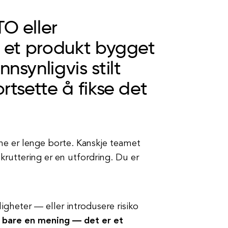
TO eller
or et produkt bygget
nsynligvis stilt
rtsette å fikse det
ene er lenge borte. Kanskje teamet
ekruttering er en utfordring. Du er
igheter — eller introdusere risiko
e bare en mening — det er et