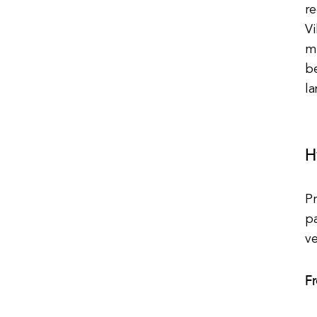
re
Vi
m
be
la
H
Pr
pa
v
F