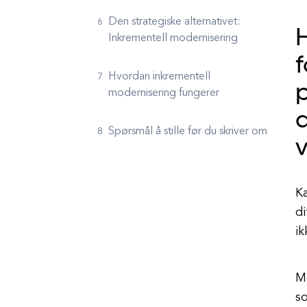
Den strategiske alternativet:
H
Inkrementell modernisering
f
Hvordan inkrementell
p
modernisering fungerer
d
Spørsmål å stille før du skriver om
v
Ka
di
ik
Me
so