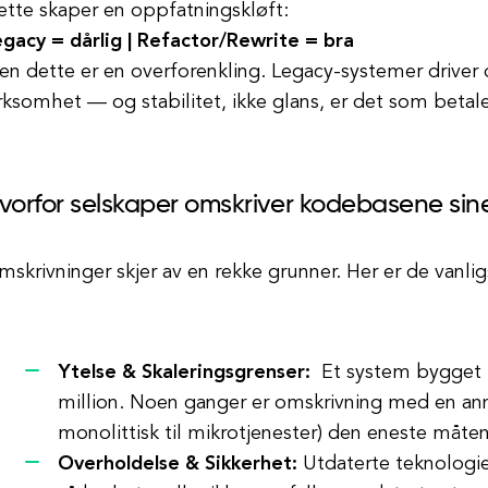
ette skaper en oppfatningskløft:
egacy = dårlig | Refactor/Rewrite = bra
n dette er en overforenkling. Legacy-systemer driver 
rksomhet — og stabilitet, ikke glans, er det som betal
vorfor selskaper omskriver kodebasene sin
skrivninger skjer av en rekke grunner. Her er de vanlig
Ytelse & Skaleringsgrenser:
Et system bygget f
million. Noen ganger er omskrivning med en annen
monolittisk til mikrotjenester) den eneste måten
Overholdelse & Sikkerhet:
Utdaterte teknologie