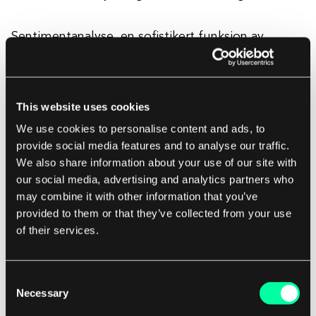
Sentimentanalyse, en sofistikert funksjon av
Natural Language Processing, vurderer den
emosjonelle tonen bak ord i tekster som
anmeldelser, innlegg på sosiale medier og
This website uses cookies
tilbakemeldinger. Denne teknikken kategoriserer
We use cookies to personalise content and ads, to
meninger som positive, negative eller nøytrale, og
provide social media features and to analyse our traffic.
gir verdifulle innsikter i offentlig oppfatning og
We also share information about your use of our site with
forbrukerholdninger. For bedrifter er
our social media, advertising and analytics partners who
sentimentanalyse et kraftig verktøy for å forstå
may combine it with other information that you’ve
provided to them or that they’ve collected from your use
kundetilfredshet og identifisere områder for
of their services.
forbedring. Den kan informere
markedsføringsstrategier, produktutvikling og
forbedringer i kundeservice ved å fremheve hva
Consent
Necessary
forbrukerne setter pris på eller misliker. I
Selection
konteksten av sosiale medier hjelper