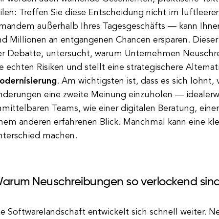
ilen: Treffen Sie diese Entscheidung nicht im luftlee
emandem außerhalb Ihres Tagesgeschäfts — kann Ihn
nd Millionen an entgangenen Chancen ersparen. Dieser
er Debatte, untersucht, warum Unternehmen Neuschreib
e echten Risiken und stellt eine strategischere Alternat
odernisierung
. Am wichtigsten ist, dass es sich lohnt,
nderungen eine zweite Meinung einzuholen — idealer
nmittelbaren Teams, wie einer digitalen Beratung, ein
inem anderen erfahrenen Blick. Manchmal kann eine kle
nterschied machen.
arum Neuschreibungen so verlockend sin
e Softwarelandschaft entwickelt sich schnell weiter.