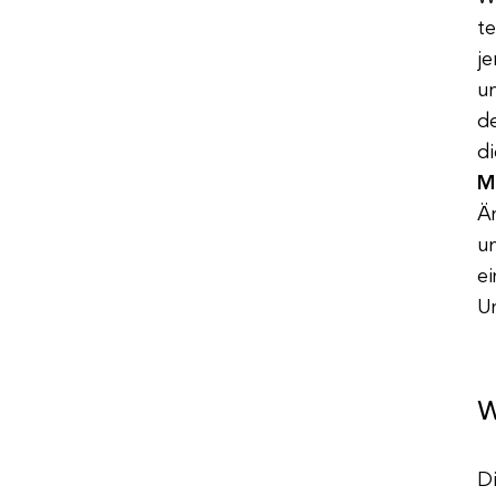
te
j
u
d
di
M
Ä
u
e
U
W
Di