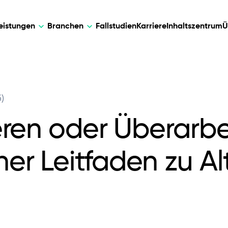
leistungen
Branchen
Fallstudien
Karriere
Inhaltszentrum
Ü
sen
AI
DEVELOPMENT
KÜNSTLICHE
)
re Lösungen für
Maßgeschneiderte KI-Lösungen für in
Web Development
AI Devel
ung, Datenmanagement und
Automatisierung, Dateneinblicke und
ren oder Überarbe
Unternehmenswandel.
Mobile Development
Webflow Development
r Leitfaden zu Al