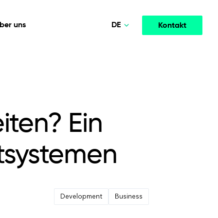
DE
ber uns
Kontakt
Polski
Norsk
Medien und Unterhaltung
 INTELLIGENZ
KOOPERATIONSMODELLE
English
telligentere
Leistungsstarke Streaming- und
opment
Agile Project Management
Medienplattformen, die das Engagement steigern.
iten? Ein
Deutsch
tsystemen
Development
Business