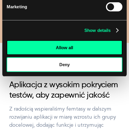
Marketing
Show details
Allow all
Deny
Aplikacja z wysokim pokryciem
testów, aby zapewnić jakość
Z radością wspieraliśmy femtasy w dalszym
rozwijaniu aplikacji w miarę wzrostu ich grupy
docelowej, dodając funkcje i utrzymując