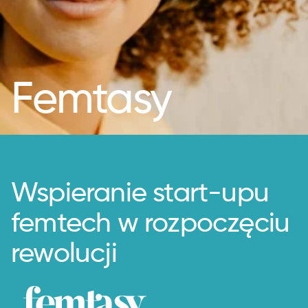
Femtasy
Wspieranie start-upu
femtech w rozpoczęciu
rewolucji