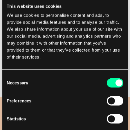
This website uses cookies
Aby wspierać rosnącą liczbę i różnorodność
historii femtasy, opracowaliśmy
We use cookies to personalise content and ads, to
provide social media features and to analyse our traffic.
niestandardowe menu filtracji. Dzięki temu
We also share information about your use of our site with
użytkownicy mogą łatwo poruszać się po
our social media, advertising and analytics partners who
różnych gatunkach, kategoriach, wybierać
may combine it with other information that you’ve
konkretny głos bez żadnej utraty w
provided to them or that they’ve collected from your use
doświadczeniu użytkownika aplikacji.
of their services.
Consent
Necessary
Selection
Preferences
Statistics