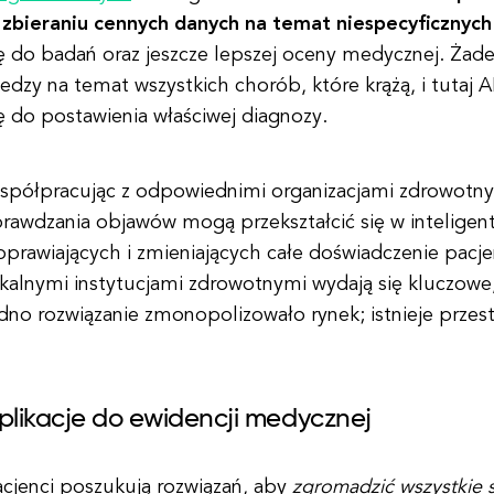
 zbieraniu cennych danych na temat niespecyficznyc
ę do badań oraz jeszcze lepszej oceny medycznej. Żad
edzy na temat wszystkich chorób, które krążą, i tutaj 
ę do postawienia właściwej diagnozy.
spółpracując z odpowiednimi organizacjami zdrowotnymi
prawdzania objawów mogą przekształcić się w intelige
prawiających i zmieniających całe doświadczenie pacje
okalnymi instytucjami zdrowotnymi wydają się kluczow
dno rozwiązanie zmonopolizowało rynek; istnieje przest
plikacje do ewidencji medycznej
acjenci poszukują rozwiązań, aby
zgromadzić wszystkie 