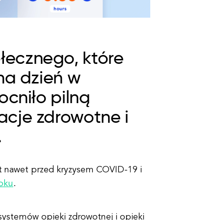
łecznego, które
na dzień w
ocniło pilną
acje zdrowotne i
.
t nawet przed kryzysem COVID-19 i
roku
.
systemów opieki zdrowotnej i opieki