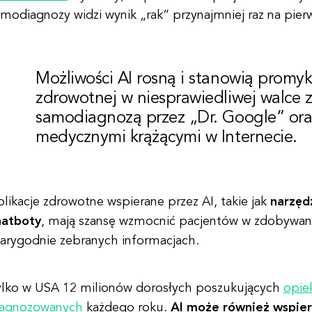
modiagnozy widzi wynik „rak” przynajmniej raz na pierw
Możliwości AI rosną i stanowią promyk
zdrowotnej w niesprawiedliwej walce 
samodiagnozą przez „Dr. Google” ora
medycznymi krążącymi w Internecie.
likacje zdrowotne wspierane przez AI, takie jak
narzęd
hatboty
, mają szansę wzmocnić pacjentów w zdobywaniu
iarygodnie zebranych informacjach.
ylko w USA 12 milionów dorosłych poszukujących
opie
iagnozowanych
każdego roku.
AI może również wspier