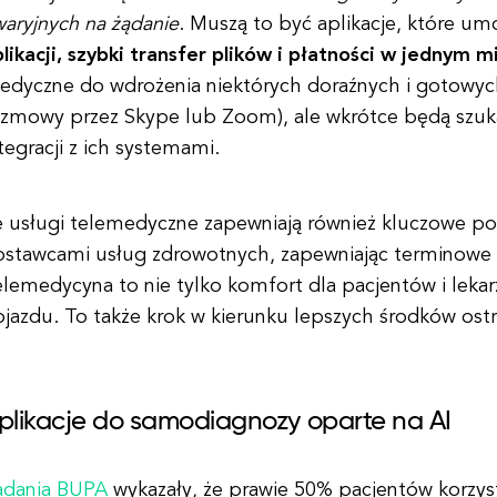
aryjnych na żądanie
. Muszą to być aplikacje, które um
likacji, szybki transfer plików i płatności w jednym m
edyczne do wdrożenia niektórych doraźnych i gotowych
ozmowy przez Skype lub Zoom), ale wkrótce będą szukać
tegracji z ich systemami.
e usługi telemedyczne zapewniają również kluczowe po
ostawcami usług zdrowotnych, zapewniając terminowe 
lemedycyna to nie tylko komfort dla pacjentów i lekar
jazdu. To także krok w kierunku lepszych środków ostr
plikacje do samodiagnozy oparte na AI
adania BUPA
wykazały, że prawie 50% pacjentów korzys