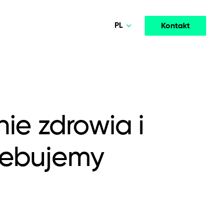
PL
Kontakt
Norsk
Deutsch
Media & Entertainment
MODELE WSPÓŁPRACY
English
igentnej
Wysokowydajne platformy streamingowe i
opment
Agile Project Management
ormacji
medialne zwiększające zaangażowanie.
nie zdrowia i
Polski
zebujemy