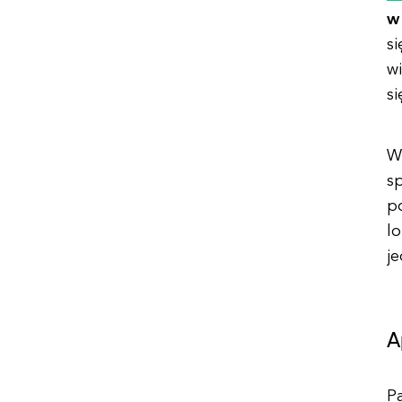
w
si
wi
si
W
s
po
l
je
A
P