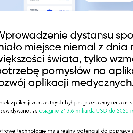
Wprowadzenie dystansu spo
iało miejsce niemal z dnia 
iększości świata, tylko wzm
potrzebę pomysłów na aplik
rozwój aplikacji medycznych
ynek aplikacji zdrowotnych był prognozowany na wzros
rzewidywano, że
osiągnie 213,6 miliarda USD do 2025 
yfrowe technologie mają realny potencjał do poprawy 