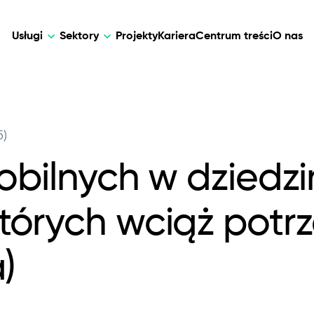
Usługi
Sektory
Projekty
Kariera
Centrum treści
O nas
AI
DEVELOPMENT
AI
5)
walne rozwiązania dla opieki nad
Dostosowane rozwiązania AI dla intel
Web Development
AI Devel
zania danymi i telemedycyny.
automatyzacji, analizy danych i transf
mobilnych w dziedzi
biznesowej.
Mobile Development
Webflow Development
tórych wciąż potr
)