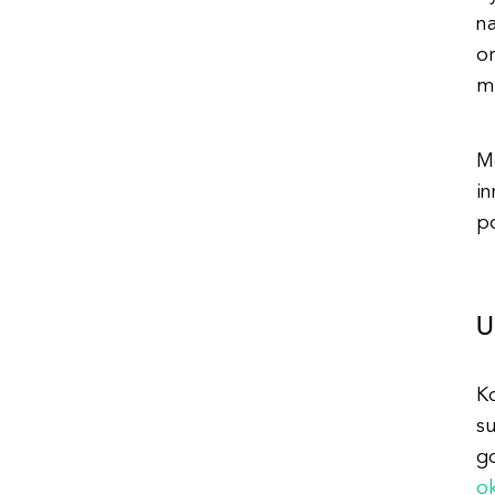
na
or
m
M
i
p
U
K
s
g
o