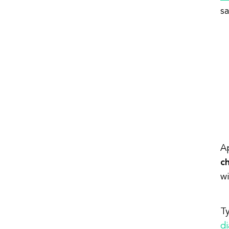
sa
Ap
c
w
T
d