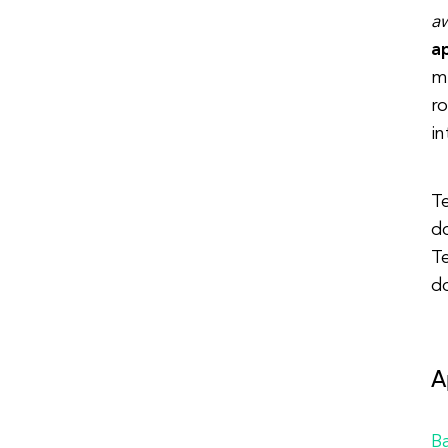
aw
ap
m
r
in
T
d
Te
do
A
B