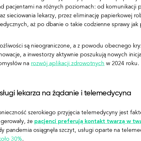
d pacjentami na różnych poziomach: od komunikacji pac
az sieciowania lekarzy, przez eliminację papierkowej r
edycznych, aż po dbanie o takie codzienne sprawy jak
ożliwości są nieograniczone, a z powodu obecnego kryz
nnowacje, a inwestorzy aktywnie poszukują nowych inic
omysłów na
rozwój aplikacji zdrowotnych
w 2024 roku.
sługi lekarza na żądanie i telemedycyna
onieczność szerokiego przyjęcia telemedycyny jest fa
ugerowały, że
pacjenci preferują kontakt twarzą w tw
dy pandemia osiągnęła szczyt, usługi oparte na telem
koło 30%
.