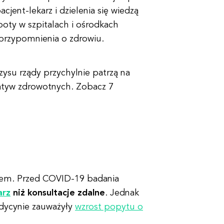
jent-lekarz i dzielenia się wiedzą
oboty w szpitalach i ośrodkach
 przypomnienia o zdrowiu.
ysu rządy przychylnie patrzą na
jatyw zdrowotnych. Zobacz 7
ktem. Przed COVID-19 badania
arz
niż konsultacje zdalne
. Jednak
edycynie zauważyły
wzrost popytu o