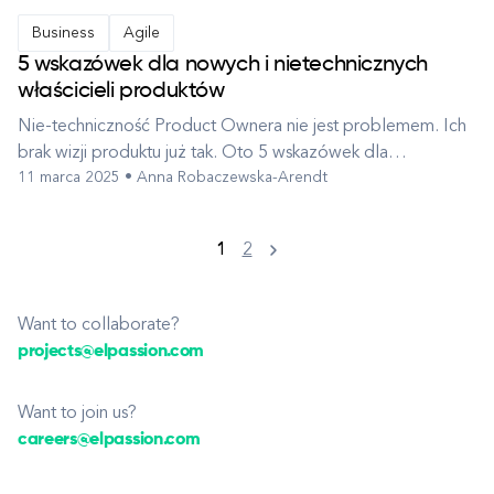
Business
Agile
5 wskazówek dla nowych i nietechnicznych
właścicieli produktów
Nie-techniczność Product Ownera nie jest problemem. Ich
brak wizji produktu już tak. Oto 5 wskazówek dla
11 marca 2025 • Anna Robaczewska-Arendt
początkujących Product Ownerów. Piękno pracy w branży
IT polega na tym, że podejmujesz nowe wyzwania
praktycznie każdego dnia. Jednak objęcie roli Product
1
2
Ownera w procesie rozwoju produktu cyfro...
Want to collaborate?
projects@elpassion.com
Want to join us?
careers@elpassion.com