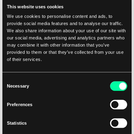
Business
This website uses cookies
Top 10 Startups Arctic15, które warto
obserwować w 2024 roku
We use cookies to personalise content and ads, to
provide social media features and to analyse our traffic.
Europejska scena startupowa tętni świeżymi pomysłami,
We also share information about your use of our site with
przełomowymi technologiami i wizjonerskimi założycielami.
our social media, advertising and analytics partners who
11 marca 2025 • Maria Pradiuszyk
Na Arctic15 znaleźliśmy wiele startupów, które zmieniają
may combine it with other information that you’ve
zasady gry i wyznaczają nowe trendy. Oto nasze osobiste
provided to them or that they’ve collected from your use
top 10 startupów z Arctic15. Jesteśmy podekscytowani,
of their services.
aby podzielić się nas...
Consent
Necessary
Selection
Preferences
Business
Top 10 Startupów Slush, na które warto zwrócić
Statistics
uwagę w 2024 roku