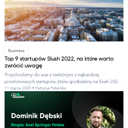
Wydaje się, że w nowoczesnym ...
Business
Top 9 startupów Slush 2022, na które warto
zwrócić uwagę
Przychodzimy do was z niektórymi z najbardziej
przełomowych startupów, które spotkaliśmy na Slush 2022.
11 marca 2025 • Patrycja Paterska
Zrobiliśmy nasze badania, więc nie musicie tego robić. Slush
jest niewątpliwie jednym z głównych wydarzeń w
europejskiej scenie startupowej, umożliwiającym spotkanie
wielkich umysłów, wymianę pomy...