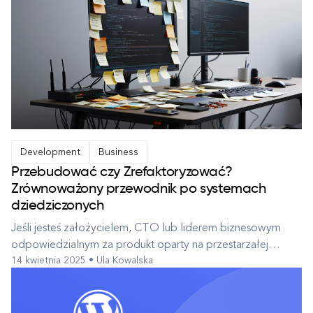
Development
Business
Przebudować czy Zrefaktoryzować?
Zrównoważony przewodnik po systemach
dziedziczonych
Jeśli jesteś założycielem, CTO lub liderem biznesowym
odpowiedzialnym za produkt oparty na przestarzałej
14 kwietnia 2025 • Ula Kowalska
technologii, prawdopodobnie zadałeś sobie pytanie: czy
powinniśmy dalej łatać to, co mamy — czy zacząć od
nowa? Może kod jest kruchy. Może pierwotni architekci już
dawno odeszli. Może twój zespół...