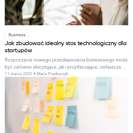
Business
Jak zbudować idealny stos technologiczny dla
startupów
Rozpoczęcie nowego przedsięwzięcia biznesowego może
być zarówno ekscytujące, jak i przytłaczające, zwłaszcza
11 marca 2025 • Maria Pradiuszyk
gdy chodzi o wybór odpowiedniego stosu
technologicznego dla startupów. Dobrze dobrany stos
technologiczny dla startupu może uprościć operacje,
zwiększyć produktywność i otworzyć drogę do skal...