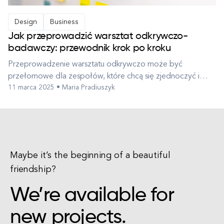
Design
Business
Jak przeprowadzić warsztat odkrywczo-
badawczy: przewodnik krok po kroku
Przeprowadzenie warsztatu odkrywczo może być
przełomowe dla zespołów, które chcą się zjednoczyć i
11 marca 2025 • Maria Pradiuszyk
uprościć planowanie projektów. Bez względu na to, czy
jesteś nowy w tym temacie, czy masz już jakieś
doświadczenie, nauczenie się, jak skutecznie prowadzić
warsztat odkrywczo, jest kluczowe dla sukcesu....
Maybe it’s the beginning of a beautiful
friendship?
We’re available for
new projects.