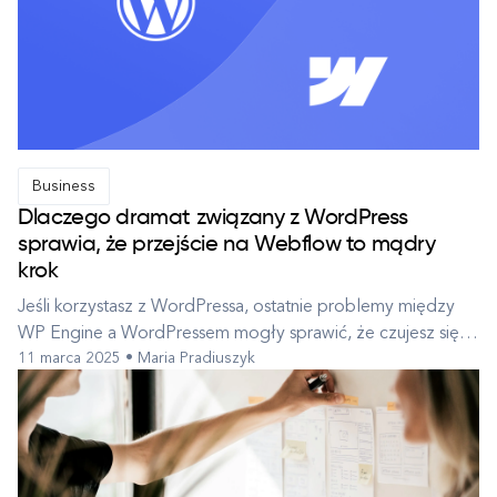
Business
Dlaczego dramat związany z WordPress
sprawia, że przejście na Webflow to mądry
krok
Jeśli korzystasz z WordPressa, ostatnie problemy między
WP Engine a WordPressem mogły sprawić, że czujesz się
11 marca 2025 • Maria Pradiuszyk
niepewnie co do przyszłości. Czy Webflow to lepsza
opcja? Wyjaśnienie dramatu WordPressa Ostatnio
społeczność WordPressa znalazła się w dość dużym
zamieszaniu pomiędzy WP Engine, jednym z gł...