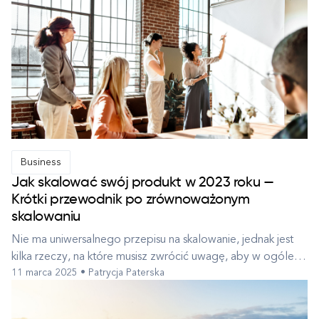
wydarzenie, dokładnie analizując każdą firmę, aby
dostarczyć Wam crème de la crème europejskiej sceny
startupowej. Te myślące przyszłośc...
Business
Jak skalować swój produkt w 2023 roku —
Krótki przewodnik po zrównoważonym
skalowaniu
Nie ma uniwersalnego przepisu na skalowanie, jednak jest
kilka rzeczy, na które musisz zwrócić uwagę, aby w ogóle
11 marca 2025 • Patrycja Paterska
zacząć myśleć o tym procesie. Zobacz wskazówki oparte
na naszym 12-letnim doświadczeniu we współpracy z
scaleupami. Wzrost a skalowanie — jaka jest różnica?