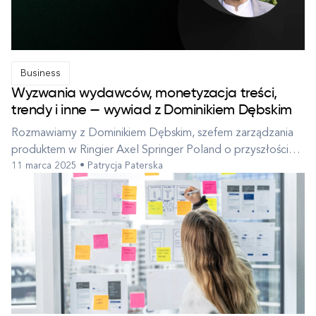
Business
Wyzwania wydawców, monetyzacja treści,
trendy i inne — wywiad z Dominikiem Dębskim
Rozmawiamy z Dominikiem Dębskim, szefem zarządzania
produktem w Ringier Axel Springer Poland o przyszłości
11 marca 2025 • Patrycja Paterska
wydawców: monetyzacji treści, wyzwaniach, trendach i nie
tylko. O Dominiku Dominik Dębski jest doświadczonym
liderem pracującym w branży od ponad 15 lat. Posiada
umiejętności w zakresie Product...