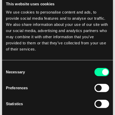
Animationen und Hervorhebungen auf der
This website uses cookies
Seite platziert, um die wertvollsten Inhalte für
We use cookies to personalise content and ads, to
den Kunden zu verbessern. Der Einsatz von
provide social media features and to analyse our traffic.
Elementen wie Hintergrundvideos sollte das
We also share information about your use of our site with
Interesse der Nutzer wecken und sie
our social media, advertising and analytics partners who
may combine it with other information that you’ve
ermutigen, mehr über das Angebot zu
provided to them or that they’ve collected from your use
erfahren.
of their services.
Mehrsprachiger Aufbau zur
Consent
Steigerung von Besuchen,
Necessary
Selection
Engagement und Konversion
Preferences
Um die Reichweite von Indoorway zu
verbessern und die Anzahl der Besuche auf
Statistics
der Website zu erhöhen, haben wir Webflow
mit Weglot integriert - einer Lösung, die es