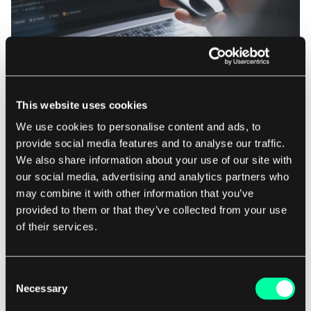
Sehen Sie sich den vorherigen Artikel für detaillierte
Anweisungen an:
This website uses cookies
Wie man Anwendungen testet und dabei
We use cookies to personalise content and ads, to
nicht verrückt wird?
provide social media features and to analyse our traffic.
We also share information about your use of our site with
our social media, advertising and analytics partners who
may combine it with other information that you’ve
provided to them or that they’ve collected from your use
of their services.
Update package.json Skripte
Zuerst fügen wir Skripte hinzu, die den
Consent
Necessary
Produktionsbuild auslösen. Wir müssen die
Selection
Versionsnummer auf minor ändern.