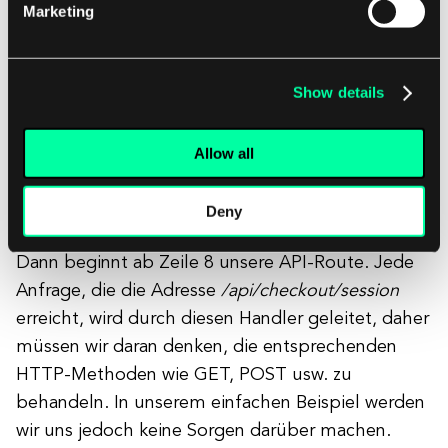
Ganze sieht so aus.
Marketing
Lassen Sie uns den gesamten Code in mehrere
Show details
Elemente unterteilen und sie nacheinander
besprechen. Ganz oben, in den Zeilen 4 bis 6,
Allow all
initialisieren wir das Stripe-Objekt, dem wir
unseren secret_key bereitstellen müssen.
Deny
Dann beginnt ab Zeile 8 unsere API-Route. Jede
Anfrage, die die Adresse
/api/checkout/session
erreicht, wird durch diesen Handler geleitet, daher
müssen wir daran denken, die entsprechenden
HTTP-Methoden wie GET, POST usw. zu
behandeln. In unserem einfachen Beispiel werden
wir uns jedoch keine Sorgen darüber machen.