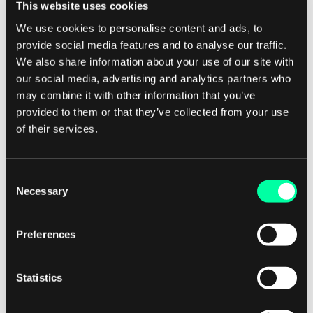
This website uses cookies
API vorbereitet, die es uns ermöglicht, Sitzungen
We use cookies to personalise content and ads, to
für jede Zahlung auf sehr einfache Weise zu
provide social media features and to analyse our traffic.
erstellen. Damit der gesamte Prozess jedoch so
We also share information about your use of our site with
sicher wie möglich ist, können wir dies nicht im
our social media, advertising and analytics partners who
Browser tun. Wir müssen einen neuen Endpunkt in
may combine it with other information that you’ve
provided to them or that they’ve collected from your use
unserer API hinzufügen, der das erstellte
of their services.
Sitzungsobjekt zurückgibt. Dieser Endpunkt wird
den Stripe-Zahlungsprozess sicher auf der
Serverseite abwickeln. Dank der Tatsache, dass wir
Consent
Necessary
Next.js verwenden, können wir die sogenannten
Selection
API-Routen
nutzen, um unsere eigene API zu
erstellen.
Preferences
Statistics
Im
/pages/api/checkout
-Ordner fügen wir eine
neue Datei mit dem Namen
session.ts
hinzu. Das