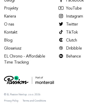
Usługi
Facebook
Projekty
YouTube
Kariera
Instagram
O nas
Twitter
Kontakt
TikTok
Blog
Clutch
Glosariusz
Dribbble
EL Chrono - Affordable
Behance
Time Tracking
© EL Passion Next sp. z o.o. 2026
Privacy Policy
Terms and Conditions