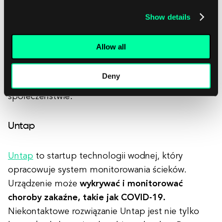
mobilnej dla opiekunów. Aplikacja zapewnia
Show details
opiekunom
łatwy dostęp do dokumentacji
medycznej pacjentów
, notatek przekazania i
Allow all
dzienników, uwalniając czas i zasoby, aby
opiekunowie mogli skupić się na zapewnianiu
Deny
opieki najbardziej wrażliwym osobom w
społeczeństwie.
Untap
Untap
to startup technologii wodnej, który
opracowuje system monitorowania ścieków.
Urządzenie może
wykrywać i monitorować
choroby zakaźne, takie jak COVID-19.
Niekontaktowe rozwiązanie Untap jest nie tylko