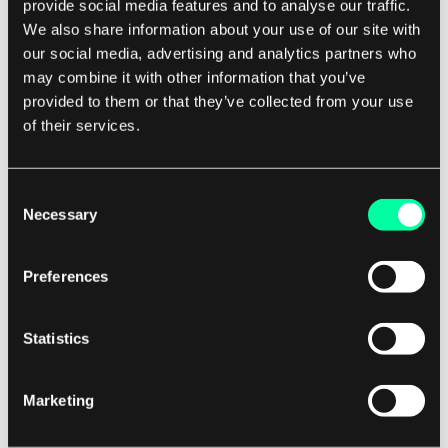
provide social media features and to analyse our traffic.
We also share information about your use of our site with
our social media, advertising and analytics partners who
may combine it with other information that you’ve
Źródło: MYNDUP
provided to them or that they’ve collected from your use
of their services.
Log my Care
Consent
Log my Care to
platforma zarządzająca, która
Necessary
Selection
cyfryzuje organizacje opieki społecznej
.
Założona w 2017 roku przez dwóch absolwentów
Preferences
Oksfordu, Sama Hussaina i Adama Hursta, startup
niedawno pozyskał 3,25 miliona funtów w rundzie
Statistics
A, prowadzonej przez Mercia.
Marketing
Log my Care
to platforma składająca się z
internetowego panelu zarządzania oraz aplikacji