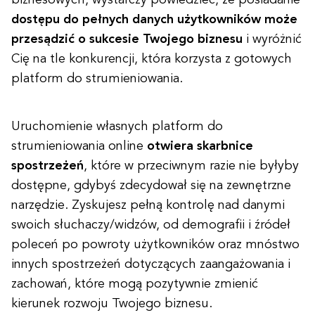
biznesowych, wystarczy powiedzieć, że posiadanie
dostępu do pełnych danych użytkowników może
przesądzić o sukcesie Twojego biznesu
i wyróżnić
Cię na tle konkurencji, która korzysta z gotowych
platform do strumieniowania.
Uruchomienie własnych platform do
strumieniowania online
otwiera skarbnice
spostrzeżeń
, które w przeciwnym razie nie byłyby
dostępne, gdybyś zdecydował się na zewnętrzne
narzędzie. Zyskujesz pełną kontrolę nad danymi
swoich słuchaczy/widzów, od demografii i źródeł
poleceń po powroty użytkowników oraz mnóstwo
innych spostrzeżeń dotyczących zaangażowania i
zachowań, które mogą pozytywnie zmienić
kierunek rozwoju Twojego biznesu.