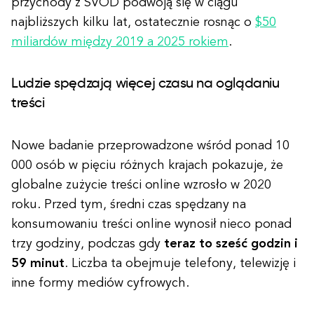
przychody z SVOD podwoją się w ciągu
najbliższych kilku lat, ostatecznie rosnąc o
$50
miliardów między 2019 a 2025 rokiem
.
Ludzie spędzają więcej czasu na oglądaniu
treści
Nowe badanie przeprowadzone wśród ponad 10
000 osób w pięciu różnych krajach pokazuje, że
globalne zużycie treści online wzrosło w 2020
roku. Przed tym, średni czas spędzany na
konsumowaniu treści online wynosił nieco ponad
trzy godziny, podczas gdy
teraz to sześć godzin i
59 minut
. Liczba ta obejmuje telefony, telewizję i
inne formy mediów cyfrowych.