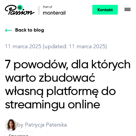
Kontakt
Back to blog
11 marca 2025 (updated: 11 marca 2025)
7 powodów, dla których
warto zbudować
własną platformę do
streamingu online
by Patrycja Paterska