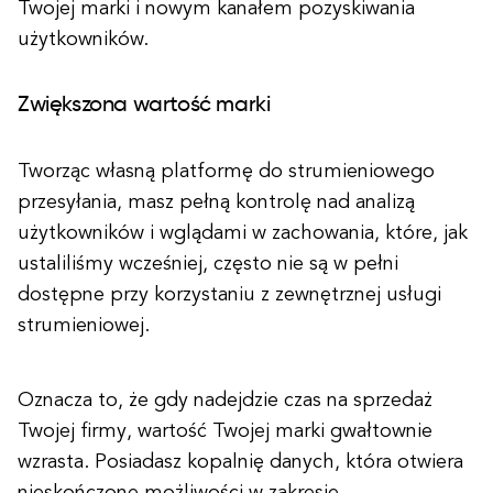
Twojej marki i nowym kanałem pozyskiwania
użytkowników.
Zwiększona wartość marki
Tworząc własną platformę do strumieniowego
przesyłania, masz pełną kontrolę nad analizą
użytkowników i wglądami w zachowania, które, jak
ustaliliśmy wcześniej, często nie są w pełni
dostępne przy korzystaniu z zewnętrznej usługi
strumieniowej.
Oznacza to, że gdy nadejdzie czas na sprzedaż
Twojej firmy, wartość Twojej marki gwałtownie
wzrasta. Posiadasz kopalnię danych, która otwiera