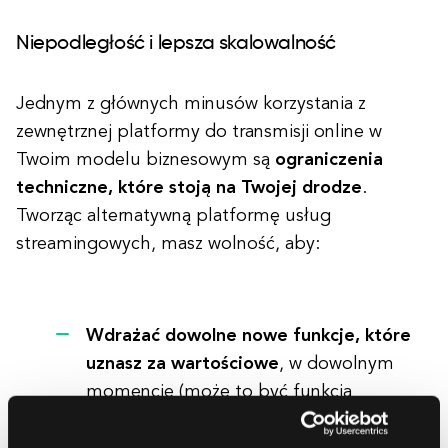
Niepodległość i lepsza skalowalność
Jednym z głównych minusów korzystania z
zewnętrznej platformy do transmisji online w
Twoim modelu biznesowym są
ograniczenia
techniczne, które stoją na Twojej drodze
.
Tworząc alternatywną platformę usług
streamingowych, masz wolność, aby:
Wdrażać dowolne nowe funkcje, które
uznasz za wartościowe
, w dowolnym
momencie (może to być funkcja
zgłoszona przez użytkownika lub