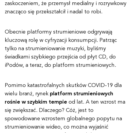
zaskoczeniem, że przemysł medialny i rozrywkowy
znacząco się przekształcił i nadal to robi.
Obecnie platformy strumieniowe odgrywają
kluczową rolę w cyfryzacji konsumpcji. Patrząc
tylko na strumieniowanie muzyki, byliśmy
świadkami szybkiego przejścia od płyt CD, do
iPodów, a teraz, do platform strumieniowych.
Pomimo katastrofalnych skutków COVID-19 dla
wielu branż, rynek
platform strumieniowych
rośnie w szybkim tempie
od lat. A ten wzrost ma
się zwiększać. Dlaczego? Cóż, jest to
spowodowane wzrostem globalnego popytu na
strumieniowanie wideo, co można wyjaśnić