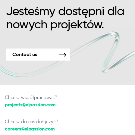
Jesteśmy dostępni dla
nowych projektów.
Contact us
Chcesz współpracować?
projects@elpassion.com
Chcesz do nas dołączyć?
careers@elpassion.com