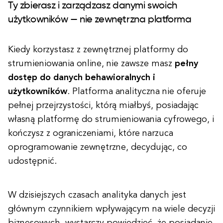
Ty zbierasz i zarządzasz danymi swoich
użytkowników — nie zewnętrzna platforma
Kiedy korzystasz z zewnętrznej platformy do
strumieniowania online, nie zawsze masz
pełny
dostęp do danych behawioralnych i
użytkowników
. Platforma analityczna nie oferuje
pełnej przejrzystości, którą miałbyś, posiadając
własną platformę do strumieniowania cyfrowego, i
kończysz z ograniczeniami, które narzuca
oprogramowanie zewnętrzne, decydując, co
udostępnić.
W dzisiejszych czasach analityka danych jest
głównym czynnikiem wpływającym na wiele decyzji