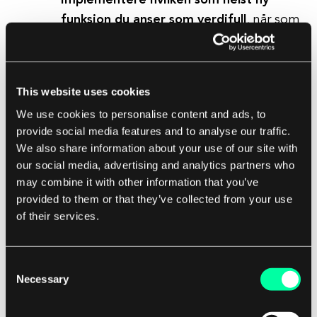
Implementere hvilken som helst ny
funksjon du anser som verdifull
, når som
helst (kan være en brukerforespurt
funksjon eller en som oppstår fra en
intern beslutning)
This website uses cookies
Innovere i ditt eget tempo
i stedet for å
We use cookies to personalise content and ads, to
være avhengig av en ekstern bedrifts
provide social media features and to analyse our traffic.
forretningsbeslutninger
We also share information about your use of our site with
Integrere med hvilket som helst
our social media, advertising and analytics partners who
tredjepartsverktøy du velger, uten å være
may combine it with other information that you’ve
begrenset til en liste
provided to them or that they’ve collected from your use
of their services.
Redesign eller utvikle appen din i den
retningen du foretrekker – du unngår
situasjoner der du kan bli blokkert fra å
Consent
implementere endringer på grunn av
Necessary
Selection
restriksjoner fra en tredjepart. Dette kan