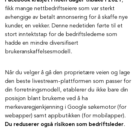
Facebook krasjet i noen dager tilbake i 2021
,
fikk mange nettbedriftseiere som var sterkt
avhengige av betalt annonsering for å skaffe nye
kunder, en vekker. Denne nedetiden førte til et
stort inntektstap for de bedriftslederne som
hadde en mindre diversifisert
brukeranskaffelsesmodell.
Når du velger å gå den proprietære veien og lage
den beste livestream-plattformen som passer for
din forretningsmodell, etablerer du ikke bare din
posisjon blant brukerne ved å ha
merkevaregjenkjenning i Google søkemotor (for
webapper) samt appbutikken (for mobilapper).
Du reduserer også risikoen som bedriftsleder
.