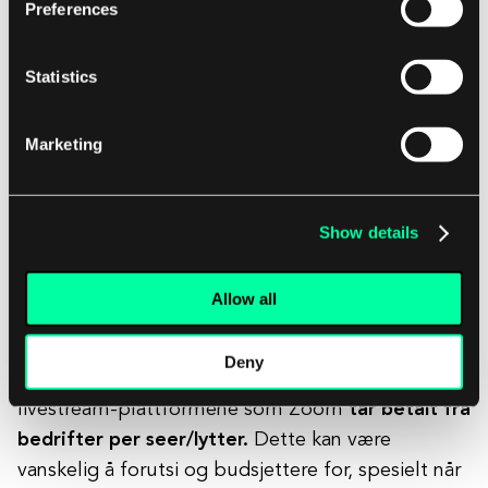
være frustrerende hvis flertallet av
Preferences
publikum ditt bruker plattformen, og du
ikke ønsker å forlate den av frykt for at de
Statistics
ikke vil flytte til en annen kanal.
Marketing
Ingen skjulte kostnader (for eksempel, for antall
brukere)
Show details
Mange selskaper har vært i en situasjon der de
Allow all
mottar fakturaen for faktureringssyklusen, bare
for å bli overrasket over høye skjulte kostnader.
Deny
Enkelte virksomheter, som en av de beste
livestream-plattformene som Zoom
tar betalt fra
bedrifter per seer/lytter.
Dette kan være
vanskelig å forutsi og budsjettere for, spesielt når