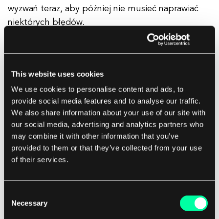
wyzwań teraz, aby później nie musieć naprawiać
niektórych błędów.
Cele i zadania projektu
This website uses cookies
Kontaktując się, masz określone oczekiwania co do
We use cookies to personalise content and ads, to
dostarczonej pracy. W tej sekcji przedstawiasz
provide social media features and to analyse our traffic.
wszystkie te oczekiwania na dwóch poziomach:
We also share information about your use of our site with
bardziej ogólnym (cele) oraz
operacyjnym
our social media, advertising and analytics partners who
(zadania)
. Pamiętaj, że cele są bardziej związane z
may combine it with other information that you’ve
provided to them or that they’ve collected from your use
ogólnym sukcesem projektu UX, podczas gdy
of their services.
zadania są znacznie bardziej szczegółowe i
konkretne, i odnoszą się bezpośrednio lub
pośrednio do danego celu.
Consent
Necessary
Selection