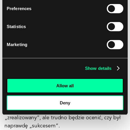
Preferences
Przykład celu projektu
: zwiększenie
konwersji na stronie internetowej.
Przykład zadania projektu
: 10% wzrost
Statistics
konwersji z formularza „Uzyskaj wycenę”
na stronie internetowej.
Marketing
Show details
Zarówno cele, jak i zadania muszą być mierzalne i
wystarczająco konkretne, aby pozostawiały mało
miejsca na błędną interpretację zarówno dla
Allow all
klienta, jak i projektantów. Cele są również miarą
twojego sukcesu. Jeśli są zbyt ogólne, może to
Deny
prowadzić do projektu, który jest po prostu
„zrealizowany”, ale trudno będzie ocenić, czy był
naprawdę „sukcesem”.