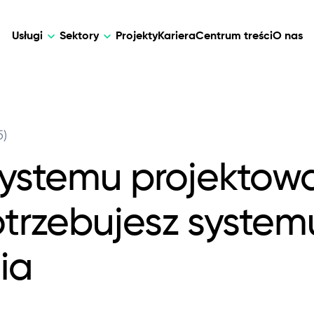
Usługi
Sektory
Projekty
Kariera
Centrum treści
O nas
AI
DEVELOPMENT
AI
5)
walne rozwiązania dla opieki nad
Dostosowane rozwiązania AI dla intel
Web Development
AI Devel
zania danymi i telemedycyny.
automatyzacji, analizy danych i transf
 systemu projektow
biznesowej.
Mobile Development
Webflow Development
trzebujesz system
ia