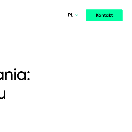
PL
Kontakt
Deutsch
Norsk
Media & Entertainment
MODELE WSPÓŁPRACY
English
igentnej
Wysokowydajne platformy streamingowe i
opment
Agile Project Management
ormacji
medialne zwiększające zaangażowanie.
ania:
Polski
u