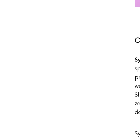
C
S
s
pr
w
S
ż
d
S