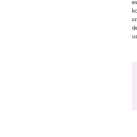
es
k
s
d
u