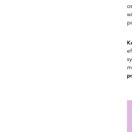
os
wi
p
K
ef
s
m
p