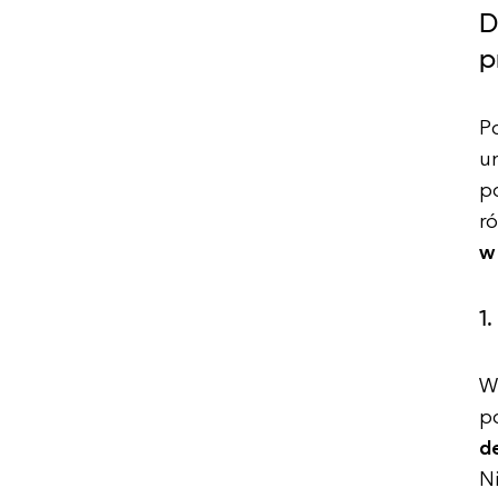
D
p
P
u
p
ró
w 
1
Wi
p
d
N