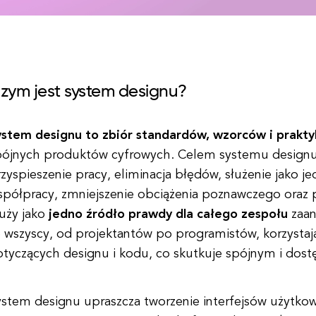
zym jest system designu?
ystem designu to zbiór standardów, wzorców i prakty
pójnych produktów cyfrowych. Celem systemu designu 
zyspieszenie pracy, eliminacja błędów, służenie jako j
spółpracy, zmniejszenie obciążenia poznawczego oraz
łuży jako
jedno źródło prawdy dla całego zespołu
zaan
e wszyscy, od projektantów po programistów, korzysta
otyczących designu i kodu, co skutkuje spójnym i do
ystem designu upraszcza tworzenie interfejsów użytkow