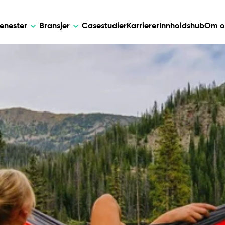
jenester
Bransjer
Casestudier
Karrierer
Innholdshub
Om o
AI
DEVELOPMENT
KUNSTIG IN
e løsninger for
Skreddersydde AI-løsninger for smar
Web Development
AI Devel
, databehandling og telehelse.
automatisering, datainnsikt og forretn
Mobile Development
Webflow Development