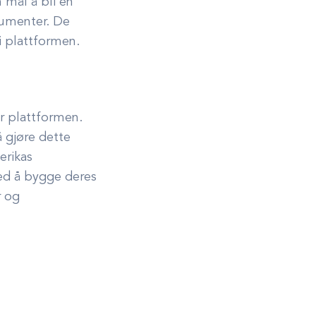
 mål å bli en
numenter. De
i plattformen.
r plattformen.
å gjøre dette
erikas
med å bygge deres
r og