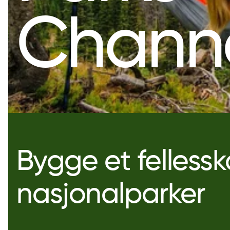
Chann
Bygge et felless
nasjonalparker