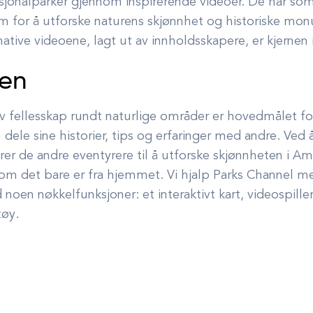
asjonalparker gjennom inspirerende videoer. De har som
rm for å utforske naturens skjønnhet og historiske mo
mative videoene, lagt ut av innholdsskapere, er kjernen 
gen
av fellesskap rundt naturlige områder er hovedmålet fo
dele sine historier, tips og erfaringer med andre. Ved 
rer de andre eventyrere til å utforske skjønnheten i Am
v om det bare er fra hjemmet. Vi hjalp Parks Channel 
oen nøkkelfunksjoner: et interaktivt kart, videospille
tøy.