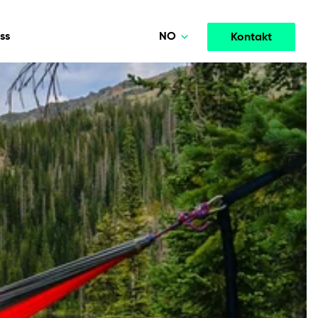
NO
ss
Kontakt
Polski
Deutsch
Media og underholdning
TELLIGENS
SAMARBEIDSMODELLER
English
tere
Høytytende strømme- og medieplattformer som
opment
Agile Project Management
ingsutvikling.
øker engasjementet.
Norsk