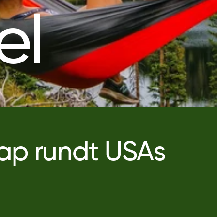
el
kap rundt USAs