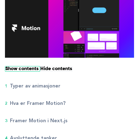
Show contents
Hide contents
Typer av animasjoner
Hva er Framer Motion?
Framer Motion i Next.js
Avsluttende tanker