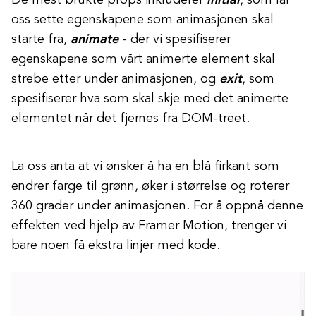
De mest brukte props inkluderer
initial
, som lar
oss sette egenskapene som animasjonen skal
starte fra,
animate
- der vi spesifiserer
egenskapene som vårt animerte element skal
strebe etter under animasjonen, og
exit
, som
spesifiserer hva som skal skje med det animerte
elementet når det fjernes fra DOM-treet.
La oss anta at vi ønsker å ha en blå firkant som
endrer farge til grønn, øker i størrelse og roterer
360 grader under animasjonen. For å oppnå denne
effekten ved hjelp av Framer Motion, trenger vi
bare noen få ekstra linjer med kode.