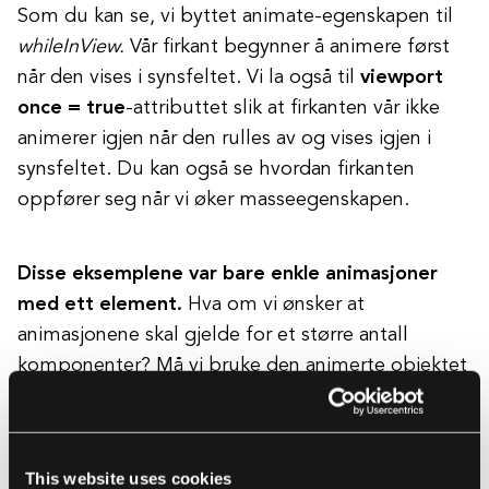
Som du kan se, vi byttet animate-egenskapen til
whileInView.
Vår firkant begynner å animere først
når den vises i synsfeltet. Vi la også til
viewport
once = true
-attributtet slik at firkanten vår ikke
animerer igjen når den rulles av og vises igjen i
synsfeltet. Du kan også se hvordan firkanten
oppfører seg når vi øker masseegenskapen.
Disse eksemplene var bare enkle animasjoner
med ett element.
Hva om vi ønsker at
animasjonene skal gjelde for et større antall
komponenter? Må vi bruke den animerte objektet
på hvert element vi ønsker å animere? Og hva om
vi ønsker at elementene våre skal animere med en
viss tidsforsinkelse fra det sist animerte
This website uses cookies
elementet? Må vi jobbe rundt