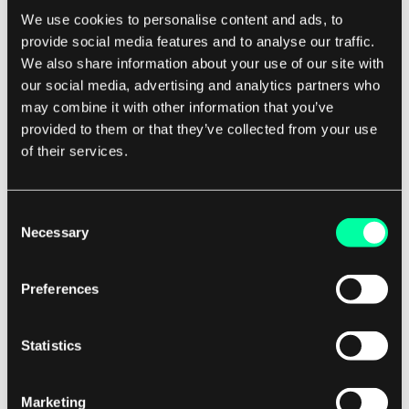
We use cookies to personalise content and ads, to
forsinkelsesegenskapen hver gang? For å svare på
provide social media features and to analyse our traffic.
dette spørsmålet, la oss se på
variants
-
We also share information about your use of our site with
egenskapen.
Variants lar oss definere
our social media, advertising and analytics partners who
animasjoner som sprer seg gjennom DOM-treet.
may combine it with other information that you’ve
La oss se på følgende eksempel.
provided to them or that they’ve collected from your use
of their services.
Consent
Necessary
Selection
Preferences
Statistics
Marketing