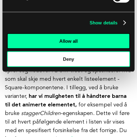
Som vi kan se i eksemplet ovenfor, setter vi ikke
animate-egenskapen som et enkelt objekt, men
Show details
bruker i stedet variants-egenskapen.
Allow all
Vi definerer
offScreen
og
onScreen
varianter og
animerer listen vår ved å endre opasiteten.
Deny
Deretter bruker vi det faktum at disse variantene
sprer seg nedover i DOM-treet og spesifiserer hva
som skal skje med hvert enkelt listeelement -
Square-komponentene. I tillegg, ved å bruke
varianter,
har vi muligheten til å håndtere barna
til det animerte elementet,
for eksempel ved å
bruke
staggerChildren
-egenskapen. Dette vil føre
til at hvert påfølgende element i listen vår vises
med en spesifisert forsinkelse fra det forrige. Du