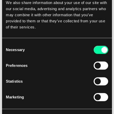
We also share information about your use of our site with
our social media, advertising and analytics partners who
Menschen können unterschiedliche Arbeitslasten
may combine it with other information that you’ve
bewältigen. Einige sind glücklich, beschäftigt zu
provided to them or that they’ve collected from your use
sein, während andere leicht aus dem
of their services.
Gleichgewicht geraten. Und das ändert sich mit
der Zeit. Für manche ist eine wiederkehrende
Consent
Aufgabe langweilig und zieht sie herunter,
Necessary
Selection
während andere dieselbe Aufgabe als Möglichkeit
sehen, sich zu beweisen oder einfach als normalen
Preferences
Teil ihrer Arbeit. Deine Perspektive auf eine
Aufgabe kann sehr unterschiedlich sein im
Statistics
Vergleich zu dem, was dein Teamkollege sieht.
Marketing
Michał Warda, CTO von EL Passion
, denkt, dass
„wenn jemand nicht um Unterstützung bittet, das