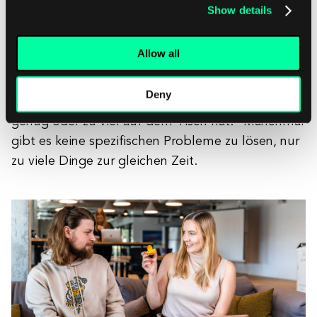
nicht bedeutet, dass er zu wenig Arbeit hat. Es
Show details
bedeutet nicht, dass er die richtige Menge hat,
noch dass er zu viel hat. Jeder Mensch ist anders,
Allow all
also sei dir dessen sehr bewusst und stelle viele
Fragen. Achte darauf, wenn du Aufgaben einer
Deny
Person zuweist, um herauszufinden, ob sie bereits
genug oder zu viel auf dem Tisch hat.“ Manchmal
gibt es keine spezifischen Probleme zu lösen, nur
zu viele Dinge zur gleichen Zeit.