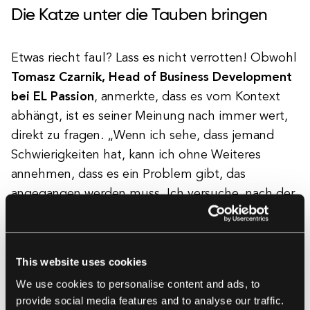
Die Katze unter die Tauben bringen
Etwas riecht faul? Lass es nicht verrotten! Obwohl
Tomasz Czarnik, Head of Business Development
bei EL Passion
, anmerkte, dass es vom Kontext
abhängt, ist es seiner Meinung nach immer wert,
direkt zu fragen. „Wenn ich sehe, dass jemand
Schwierigkeiten hat, kann ich ohne Weiteres
annehmen, dass es ein Problem gibt, das
angegangen werden muss. Ich versuche, nach der
Situation zu fragen und meine Hilfe anzubieten.”
This website uses cookies
Gehe nicht davon aus. Tu es einfach
We use cookies to personalise content and ads, to
nicht
provide social media features and to analyse our traffic.