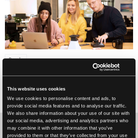
People
7 Möglichkeiten, jemandem zu helfen, der am
Arbeitsplatz keine Unterstützung anfragt
Ein großer Teil der Verantwortung eines Managers besteht
This website uses cookies
darin, sein Team zu unterstützen. Aber um Hilfe zu bitten,
We use cookies to personalise content and ads, to
7 März 2025 • Anna Elwart
kann für manche schwierig sein. Wie unterstützt man
provide social media features and to analyse our traffic.
jemanden, der Schwierigkeiten hat, danach zu fragen? Bei
We also share information about your use of our site with
der Arbeit im Team ist es nicht immer einfach, Schritt zu
our social media, advertising and analytics partners who
halten. Es gibt v...
may combine it with other information that you’ve
provided to them or that they’ve collected from your use