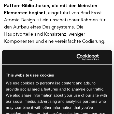
Pattern-Bibliotheken, die mit den kleinsten
Elementen beginnt
, eingeführt von Brad Frost.
Atomic Design ist ein unschätzbarer Rahmen für
den Aufbau eines Designsystems. Die
Hauptvorteile sind Konsistenz, weniger
Komponenten und eine vereinfachte Codierung.
Es besteht aus fünf Phasen:
This website uses cookies
Atome - die grundlegendsten Elemente
We use cookies to personalise content and ads, to
wie Schaltflächen oder Icons
provide social media features and to analyse our traffic.
We also share information about your use of our site with
Moleküle - Atome, die zusammengefasst
our social media, advertising and analytics partners who
sind, zum Beispiel besteht eine
may combine it with other information that you’ve
Suchleiste aus einer Schaltfläche, einem
provided to them or that they’ve collected from your use