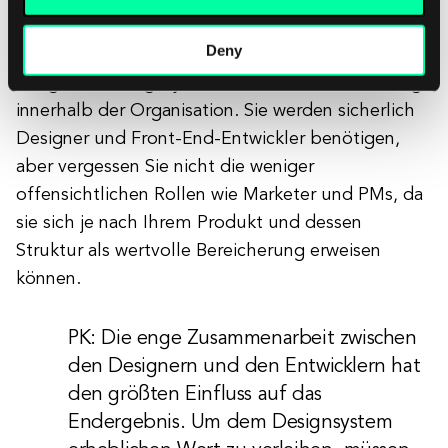
richtige Antwort auf die Projektstruktur - denken
Deny
Sie nicht nur an den Aufbau, sondern auch an die
Pflege des Designsystems und dessen Förderung
innerhalb der Organisation. Sie werden sicherlich
Designer und Front-End-Entwickler benötigen,
aber vergessen Sie nicht die weniger
offensichtlichen Rollen wie Marketer und PMs, da
sie sich je nach Ihrem Produkt und dessen
Struktur als wertvolle Bereicherung erweisen
können.
PK: Die enge Zusammenarbeit zwischen
den Designern und den Entwicklern hat
den größten Einfluss auf das
Endergebnis. Um dem Designsystem