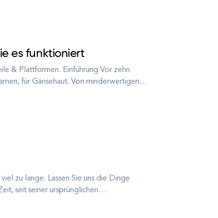
e es funktioniert
eile & Plattformen. Einführung Vor zehn
eamen, für Gänsehaut. Von minderwertigen
hin zu schmerzhaften Datenrechnungen hat
 viel zu lange. Lassen Sie uns die Dinge
Zeit, seit seiner ursprünglichen
tlichung im Jahr 2005. In der schnelllebigen