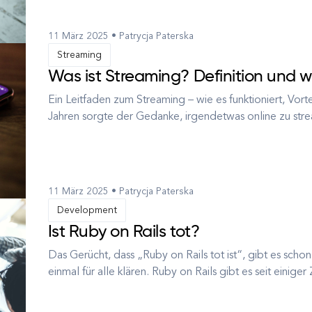
Technologie, das e...
11 März 2025 • Patrycja Paterska
Streaming
Was ist Streaming? Definition und wi
Ein Leitfaden zum Streaming – wie es funktioniert, Vort
Jahren sorgte der Gedanke, irgendetwas online zu str
Medienfeeds über quälend langsame Bandbreiten bis 
sich das Streamin...
11 März 2025 • Patrycja Paterska
Development
Ist Ruby on Rails tot?
Das Gerücht, dass „Ruby on Rails tot ist“, gibt es schon
einmal für alle klären. Ruby on Rails gibt es seit einiger 
Veröffentlichung im Jahr 2004 und der breiten Veröffen
Welt der Tec...