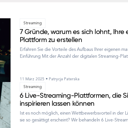
Streaming
7 Gründe, warum es sich lohnt, Ihre
Plattform zu erstellen
Erfahren Sie die Vorteile des Aufbaus Ihrer eigenen m
Einführung Mit der Anzahl der digitalen Streaming-Pla
naheliegende Entscheidung erscheinen, eine fertige L
Karriere zu starten. Es gibt ...
11 März 2025 • Patrycja Paterska
Streaming
6 Live-Streaming-Plattformen, die S
inspirieren lassen können
Ist es noch möglich, einen Wettbewerbsvorteil in der 
sie so gesättigt erscheint? Wir behandeln 6 Live-Strea
auf dem Markt hervorheben. Einführung Live-Streaming