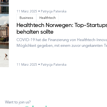
und Behandl...
11 März 2025 • Patrycja Paterska
Business
Healthtech
Healthtech Norwegen: Top-Startups
behalten sollte
COVID-19 hat die Finanzierung von Healthtech-Innova
Möglichkeit gegeben, mit einem zuvor ungekannten 
Laut MercomCapital hat die Finanzierung im digitalen
zugenommen und in den ersten neun Monat...
11 März 2025 • Patrycja Paterska
Want to join us?