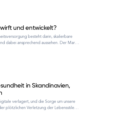
irft und entwickelt?
tsversorgung besteht darin, skalierbare
 und dabei ansprechend aussehen. Der Markt
ps wurde im Jahr 2020 mit 40 Milliarden
sundheit in Skandinavien,
n
Digitale verlagert, und die Sorge um unsere
er plötzlichen Verletzung der Lebensstile
g, was Marktchancen für digitale Lösungen