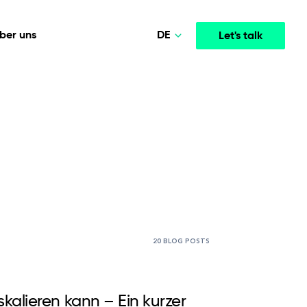
DE
ber uns
Let's talk
Polski
Norsk
Medien und Unterhaltung
 INTELLIGENZ
KOOPERATIONSMODELLE
English
telligentere
Leistungsstarke Streaming- und
opment
Agile Project Management
Medienplattformen, die das Engagement steigern.
Deutsch
20 BLOG POSTS
kalieren kann – Ein kurzer