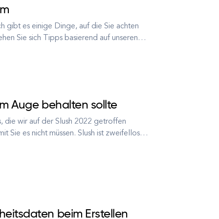
um
ch gibt es einige Dinge, auf die Sie achten
hen Sie sich Tipps basierend auf unseren
caleups an. Wachstum vs. Skalierung — was
im Auge behalten sollte
s, die wir auf der Slush 2022 getroffen
 Sie es nicht müssen. Slush ist zweifellos
tartup-Szene, das großartigen Köpfen die
eitsdaten beim Erstellen