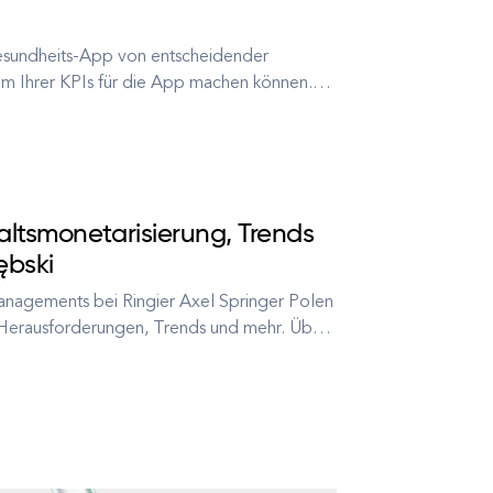
 Gesundheits-App von entscheidender
em Ihrer KPIs für die App machen können.
e Sicherheit von Gesundheitsdaten ist. Das
altsmonetarisierung, Trends
ębski
anagements bei Ringier Axel Springer Polen
, Herausforderungen, Trends und mehr. Über
t über 15 Jahren in der Branche tätig ist. Er