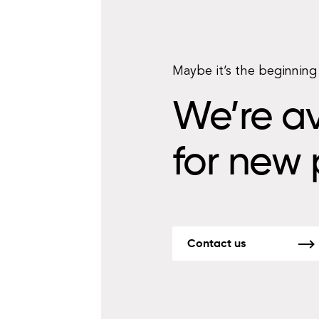
Maybe it’s the beginning 
We’re av
for new 
Contact us