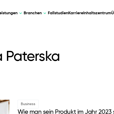
leistungen
Branchen
Fallstudien
Karriere
Inhaltszentrum
Ü
sen
AI
DEVELOPMENT
KÜNSTLICHE
a Paterska
re Lösungen für
Maßgeschneiderte KI-Lösungen für in
Web Development
AI Devel
ung, Datenmanagement und
Automatisierung, Dateneinblicke und
Unternehmenswandel.
Mobile Development
Webflow Development
Business
Wie man sein Produkt im Jahr 2023 s