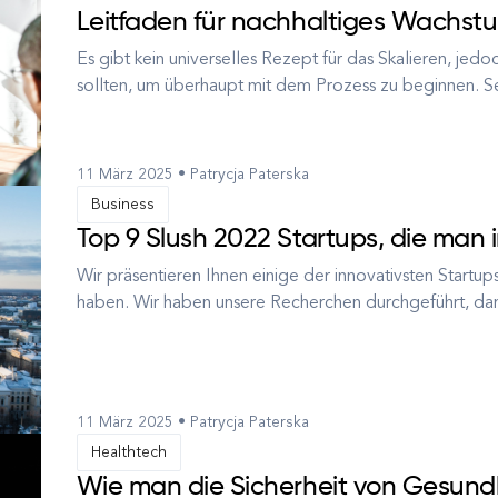
Leitfaden für nachhaltiges Wachst
Es gibt kein universelles Rezept für das Skalieren, jedo
sollten, um überhaupt mit dem Prozess zu beginnen. Se
über 12 Jahren Erfahrung in der Zusammenarbeit mit S
ist der Unte...
11 März 2025 • Patrycja Paterska
Business
Top 9 Slush 2022 Startups, die man 
Wir präsentieren Ihnen einige der innovativsten Startup
haben. Wir haben unsere Recherchen durchgeführt, damit
eines der wichtigsten Ereignisse in der europäischen S
Möglichkeit b...
11 März 2025 • Patrycja Paterska
Healthtech
Wie man die Sicherheit von Gesundh