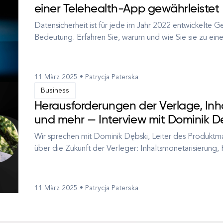
einer Telehealth-App gewährleistet
Datensicherheit ist für jede im Jahr 2022 entwickelte
Bedeutung. Erfahren Sie, warum und wie Sie sie zu ein
Einführung Es ist schwer zu übertreiben, wie wichtig di
schiere Volumen an ...
11 März 2025 • Patrycja Paterska
Business
Herausforderungen der Verlage, Inh
und mehr — Interview mit Dominik D
Wir sprechen mit Dominik Dębski, Leiter des Produktm
über die Zukunft der Verleger: Inhaltsmonetarisierung
Dominik Dominik Dębski ist ein erfahrener Leiter, der sei
ist ve...
11 März 2025 • Patrycja Paterska