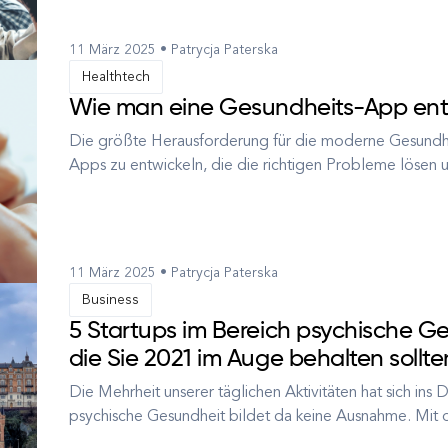
11 März 2025 • Patrycja Paterska
Healthtech
Wie man eine Gesundheits-App entw
Die größte Herausforderung für die moderne Gesundhei
Apps zu entwickeln, die die richtigen Probleme lösen
für Gesundheits-Apps wächst Der Markt für mHealth-Ap
USD bewertet und wird...
11 März 2025 • Patrycja Paterska
Business
5 Startups im Bereich psychische Ge
die Sie 2021 im Auge behalten sollte
Die Mehrheit unserer täglichen Aktivitäten hat sich ins 
psychische Gesundheit bildet da keine Ausnahme. Mit d
der Menschen beschleunigte sich die Technologisierun