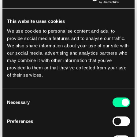
Selbst wenn Sie mit Ihrer etablierten Nische
This website uses cookies
erfolgreich sind, ist es etwas anderes, den
We use cookies to personalise content and ads, to
anfänglichen Erfolg zu vervielfachen, als einen
provide social media features and to analyse our traffic.
tatsächlichen Plan zu haben, wie man die
We also share information about your use of our site with
our social media, advertising and analytics partners who
Organisation gestaltet und sie auf verschiedene
may combine it with other information that you’ve
Szenarien vorbereitet, während Sie skalieren. Der
provided to them or that they’ve collected from your use
gängige Ansatz „rinse and repeat“ ignoriert die
of their services.
Tatsache, dass die Wachstumswelle, auf die Sie
möglicherweise gestoßen sind, zweifellos enden
Consent
wird, und kann daher eine solide Produktstrategie
Necessary
Selection
nicht ersetzen. Und mit Strategie meinen wir nicht
Ihre Mission, Vision, Dokumente zur
Preferences
Kundensegmentierung usw. Diese sind alle sehr
vorteilhaft, aber nur als Ergänzung zur