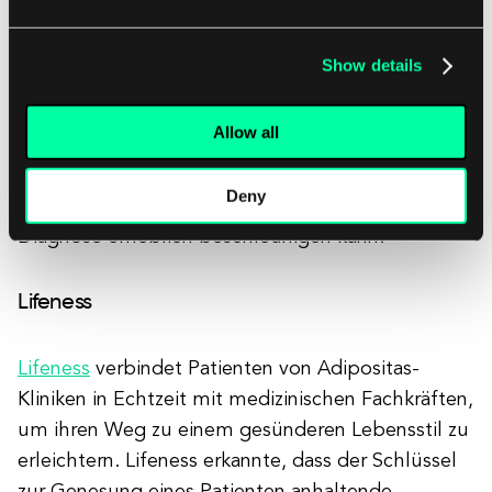
objektive klinische Ergebnisse zu generieren. Ihre
Plattform nutzt AI und maßgeschneiderte
Show details
Algorithmen, um Muster zur frühzeitigen
Erkennung von Augen- und Augen-Gehirn-
Allow all
Erkrankungen zu erkennen. Die Daten können
einfach über Telemedizin-Dienste geteilt werden,
Deny
was den Arbeitsablauf erleichtert und die
Diagnose erheblich beschleunigen kann.
Lifeness
Lifeness
verbindet Patienten von Adipositas-
Kliniken in Echtzeit mit medizinischen Fachkräften,
um ihren Weg zu einem gesünderen Lebensstil zu
erleichtern. Lifeness erkannte, dass der Schlüssel