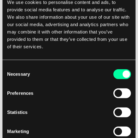
We use cookies to personalise content and ads, to
Bulbitech
provide social media features and to analyse our traffic.
We also share information about your use of our site with
Nominiert für die
Global Startup Awards
in der
our social media, advertising and analytics partners who
may combine it with other information that you’ve
Kategorie führende Startups in den Nordics,
provided to them or that they’ve collected from your use
strebt
Bulbitech
danach, manuelle
of their services.
Augenuntersuchungen zu ersetzen und eine
Plattform bereitzustellen, die mehrere Augen-
und Gehirnparameter liefert. Während der Oslo
Consent
Necessary
Innovation Week wurden sie als eines der
Top 100
Selection
Pitches
anerkannt.
Preferences
Mit ihrer Technologie möchte das Bulbitech-
Team die Zugänglichkeit der Augengesundheit für
Statistics
alle Patienten verbessern und die Arbeit der Ärzte
erleichtern. Die Plattform und die Kamera können
Marketing
von jedem und zu Hause bedient werden, um