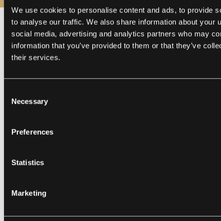
We use cookies to personalise content and ads, to provide s
to analyse our traffic. We also share information about your u
social media, advertising and analytics partners who may com
information that you’ve provided to them or that they’ve coll
their services.
"Für uns bedeutet die Zusammenarbeit mit EL
"Die
Passion, einen engagierten Partner zu haben, der
Desi
Consent
ständig beweist, ein großartiges mobiles Erlebnis
geho
Necessary
Selection
für den globalen Markt zu liefern. Wir haben eine
verei
sehr offene und ehrliche Arbeitsbeziehung, in der
ents
Preferences
Vertrauen, Respekt, Engagement und Spaß die
Bett
wesentlichen Zutaten sind. Wir versuchen, als ein
Mana
Team und nicht als Anbieter/Kunde zu agieren. Für
Statistics
mich fügt ihr Fokus auf motivierte und
leidenschaftliche Menschen das menschliche
Marketing
Element hinzu, das in der Tech-Branche oft fehlt."
James Tjan