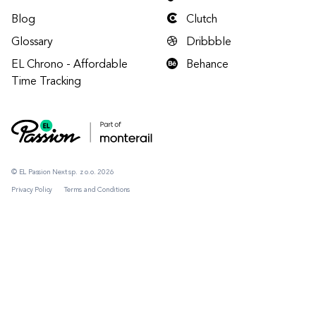
Blog
Clutch
Glossary
Dribbble
EL Chrono - Affordable
Behance
Time Tracking
© EL Passion Next sp. z o.o. 2026
Privacy Policy
Terms and Conditions