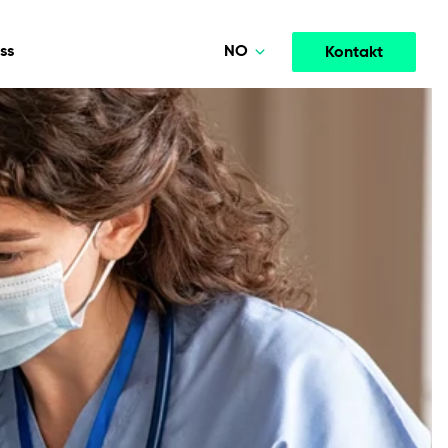
NO
ss
Kontakt
Polski
Deutsch
Media og underholdning
TELLIGENS
SAMARBEIDSMODELLER
English
tere
Høytytende strømme- og medieplattformer som
opment
Agile Project Management
ingsutvikling.
øker engasjementet.
Norsk