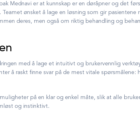
 bak Mednavi er at kunnskap er en døråpner og det før
. Teamet ønsket å lage en løsning som gir pasientene r
mmen deres, men også om riktig behandling og behand
gen
dringen med å lage et intuitivt og brukervennlig verkt
nter å raskt finne svar på de mest vitale spørsmålene:
e muligheter på en klar og enkel måte, slik at alle bruke
løst og instinktivt.