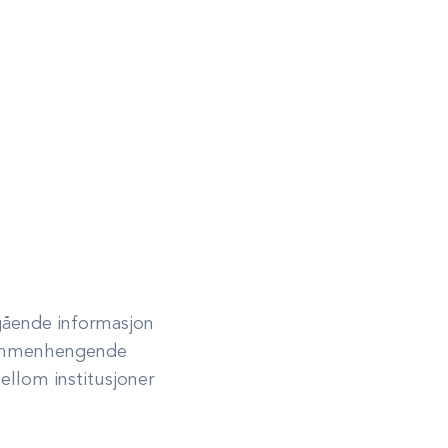
gående informasjon
sammenhengende
ellom institusjoner