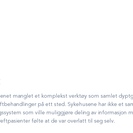
t
senet manglet et komplekst verktøy som samlet dypt
eftbehandlinger på ett sted.
Sykehusene har ikke et 
ssystem som ville muliggjøre deling av informasjon m
tpasienter følte at de var overlatt til seg selv.