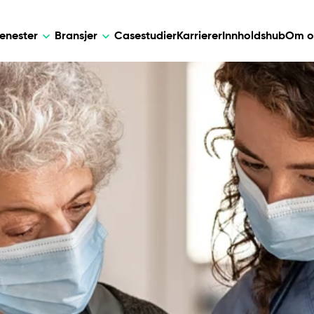
jenester
Bransjer
Casestudier
Karrierer
Innholdshub
Om o
AI
DEVELOPMENT
KUNSTIG IN
e løsninger for
Skreddersydde AI-løsninger for smar
Web Development
AI Devel
, databehandling og telehelse.
automatisering, datainnsikt og forretn
Mobile Development
Webflow Development