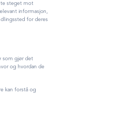
ste steget mot
elevant informasjon,
lingssted for deres
øy som gjør det
 hvor og hvordan de
re kan forstå og