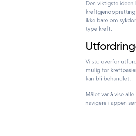
Den viktigste ideen
kreftgjenoppretting
ikke bare om sykdo
type kreft.
Utfordrin
Vi sto overfor utfor
mulig for kreftpasie
kan bli behandlet.
Målet var å vise all
navigere i appen søm