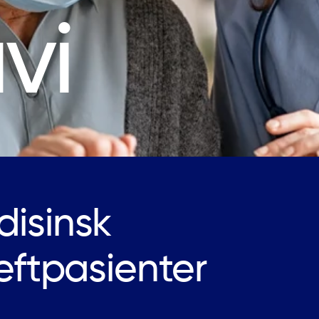
vi
disinsk
eftpasienter