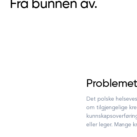
Fra bunnen av.
Probleme
Det polske helseve
om tilgjengelige kr
kunnskapsoverføring
eller leger.
Mange kref