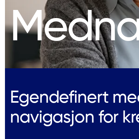
Medna
Egendefinert me
navigasjon for kr