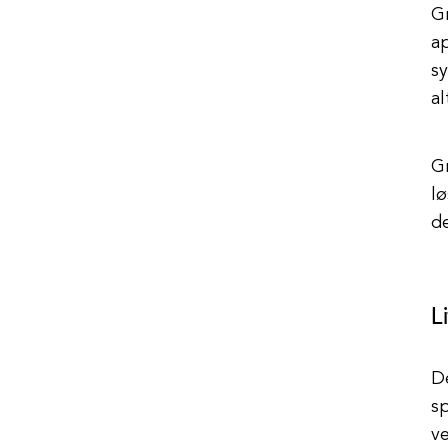
G
ap
s
al
Gr
lø
de
L
D
sp
ve