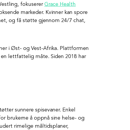
estling, fokuserer
Grace Health
emvoksende markeder. Kvinner kan spore
et, og få støtte gjennom 24/7 chat,
er i Øst- og Vest-Afrika. Plattformen
 en lettfattelig måte. Siden 2018 har
øtter sunnere spisevaner. Enkel
for brukerne å oppnå sine helse- og
udert rimelige måltidsplaner,