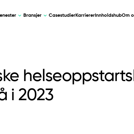
jenester
Bransjer
Casestudier
Karrierer
Innholdshub
Om o
AI
DEVELOPMENT
KUNSTIG IN
e løsninger for
Skreddersydde AI-løsninger for smar
Web Development
AI Devel
, databehandling og telehelse.
automatisering, datainnsikt og forretn
ke helseoppstarts
Mobile Development
Webflow Development
å i 2023