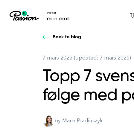
T
Back to blog
Helsevesen
Våre tjenester: bygge,
Våre tjenester: bygge,
DESIGN
7 mars 2025 (updated: 7 mars 2025)
Sikre og skalerbar
endre, utvikle ditt
endre, utvikle ditt
Product Design
pasientbehandling
Topp 7 svens
digitale produkt.
digitale produkt.
All services
følge med p
by Maria Pradiuszyk