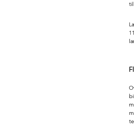
ti
La
11
la
F
O
bi
m
m
te