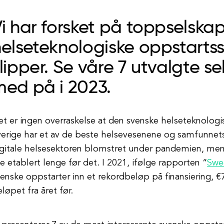
i har forsket på toppselska
elseteknologiske oppstartss
lipper. Se våre 7 utvalgte s
med på i 2023.
t er ingen overraskelse at den svenske helseteknolog
verige har et av de beste helsevesenene og samfunne
igitale helsesektoren blomstret under pandemien, men
e etablert lenge før det. I 2021, ifølge rapporten “
Swe
enske oppstarter inn et rekordbeløp på finansiering, €
løpet fra året før.