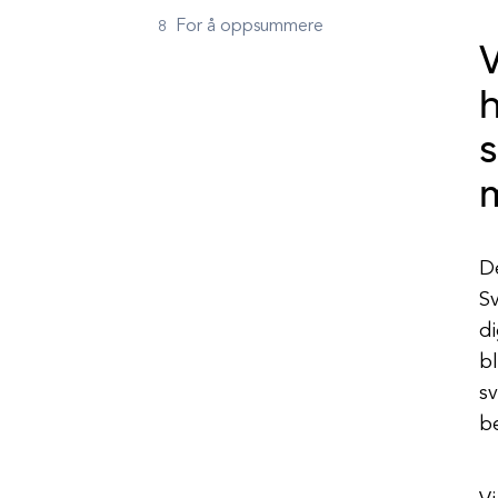
For å oppsummere
V
h
s
De
S
d
bl
sv
be