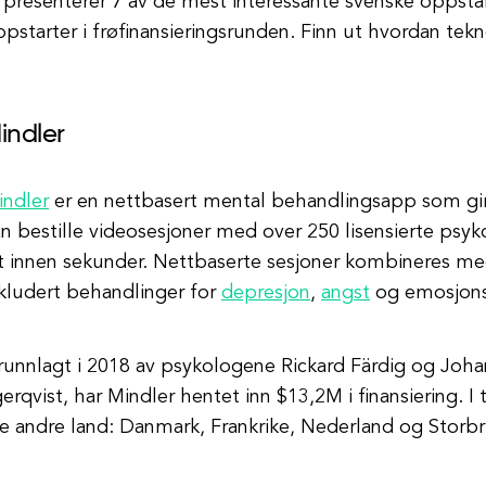
 presenterer 7 av de mest interessante svenske oppstart
pstarter i frøfinansieringsrunden. Finn ut hvordan tek
indler
indler
er en nettbasert mental behandlingsapp som gir e
n bestille videosesjoner med over 250 lisensierte psyk
lt innen sekunder. Nettbaserte sesjoner kombineres m
kludert behandlinger for
depresjon
,
angst
og emosjons
runnlagt i 2018 av psykologene Rickard Färdig og Joh
erqvist, har Mindler hentet inn $13,2M i finansiering. I 
re andre land: Danmark, Frankrike, Nederland og Storbri