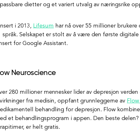
lpassbare dietter og et variert utvalg av næringsrike opp
nsert i 2013,
Lifesum
har nå over 55 millioner brukere 
 språk. Selskapet er stolt av å være den første digita
nsert for Google Assistant.
low Neuroscience
ver 280 millioner mennesker lider av depresjon verde
virkninger fra medisin, oppfant grunnleggerne av
Flow
edikamentell behandling for depresjon. Flow kombiner
ed et behandlingsprogram i appen. Den beste delen? A
rapitimer, er helt gratis.