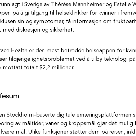
runnlagt i Sverige av Thérèse Mannheimer og Estelle W
pen på å gi tilgang til helseklinkker for kvinner i fr
yklusen sin og symptomer, få informasjon om fruktbarh
t med diskresjon og sikkerhet.
ace Health er den mest betrodde helseappen for kvinn
ser tilgjengelighetsproblemet ved å tilby teknologi på
 mottatt totalt $2,2 millioner.
ifesum
en Stockholm-baserte digitale ernæringsplattformen st
oring av måltider, vaner og kroppsmål gjør det mulig 
lvære mål. Ulike funksjoner støtter dem på reisen, inkl