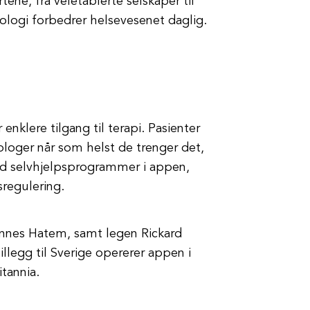
ene, fra veletablerte selskaper til
nologi forbedrer helsevesenet daglig.
nklere tilgang til terapi. Pasienter
ologer når som helst de trenger det,
ed selvhjelpsprogrammer i appen,
regulering.
annes Hatem, samt legen Rickard
tillegg til Sverige opererer appen i
tannia.