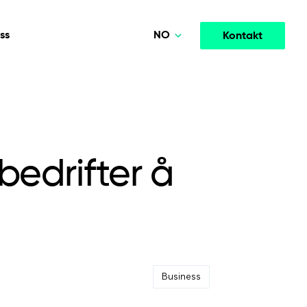
NO
ss
Kontakt
Polski
Deutsch
Media og underholdning
TELLIGENS
SAMARBEIDSMODELLER
English
tere
Høytytende strømme- og medieplattformer som
opment
Agile Project Management
ingsutvikling.
øker engasjementet.
bedrifter å
Norsk
Business