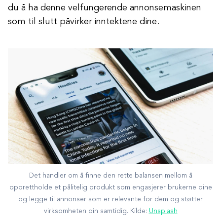
du å ha denne velfungerende annonsemaskinen
som til slutt påvirker inntektene dine.
Det handler om å finne den rette balansen mellom å
opprettholde et pålitelig produkt som engasjerer brukerne dine
og legge til annonser som er relevante for dem og støtter
virksomheten din samtidig. Kilde:
Unsplash