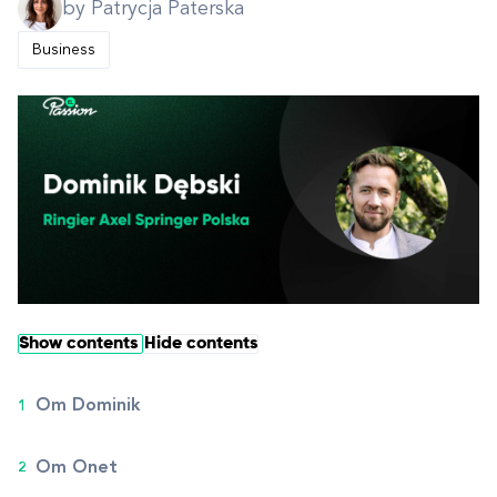
by Patrycja Paterska
Business
Show contents
Hide contents
Om Dominik
Om Onet