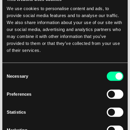
tilbakemeldingene vi får er generelt veldig
We use cookies to personalise content and ads, to
provide social media features and to analyse our traffic.
positive. Men det er også takket være
We also share information about your use of our site with
medieparametrene til dette produktet: på grunn
our social media, advertising and analytics partners who
av annonsenes design, er det ganske liten mengde
may combine it with other information that you’ve
tilfeldige klikk, så vi gir annonsører kvalitets trafikk.
provided to them or that they’ve collected from your use
of their services.
Jeg tror vi fortsatt har mye å oppdage av Onet
Plays fulle potensial i storskala kampanjer, men vi
Consent
har gjort noen benchmarking og sammenlignet
Necessary
Selection
med YouTube, tror jeg vi kan konkurrere når det
gjelder visninger, rekkevidde, engasjement og
Preferences
bygge merkevarebevissthet. Selvfølgelig snakker
vi om kommunikasjon forberedt spesifikt for
Statistics
internettpublikummet, ikke bare TV-reklame
duplikater fordi de har en tendens til å være
Marketing