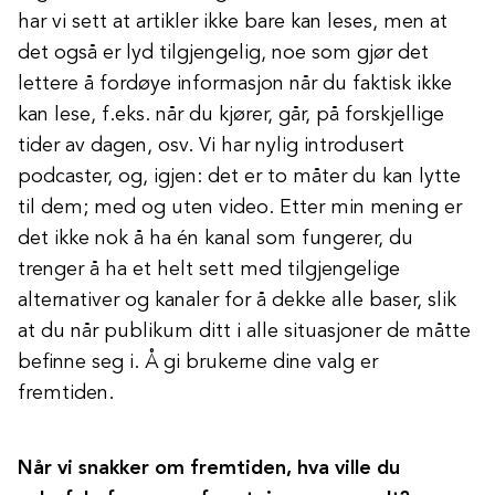
har vi sett at artikler ikke bare kan leses, men at
det også er lyd tilgjengelig, noe som gjør det
lettere å fordøye informasjon når du faktisk ikke
kan lese, f.eks. når du kjører, går, på forskjellige
tider av dagen, osv. Vi har nylig introdusert
podcaster, og, igjen: det er to måter du kan lytte
til dem; med og uten video. Etter min mening er
det ikke nok å ha én kanal som fungerer, du
trenger å ha et helt sett med tilgjengelige
alternativer og kanaler for å dekke alle baser, slik
at du når publikum ditt i alle situasjoner de måtte
befinne seg i. Å gi brukerne dine valg er
fremtiden.
Når vi snakker om fremtiden, hva ville du