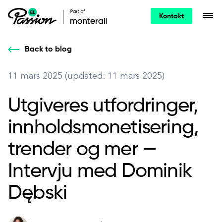
Kontakt
Back to blog
11 mars 2025 (updated: 11 mars 2025)
Utgiveres utfordringer,
innholdsmonetisering,
trender og mer —
Intervju med Dominik
Dębski