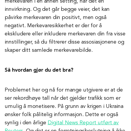
merkevaren i en annen setting, har det en
innvirkning. Og det går begge veier, det kan
påvirke merkevaren din positivt, men også
negativt. Merkevaresikkerhet er der for å
ekskludere eller inkludere merkevaren din fra visse
innstillinger, så du filtrerer disse assosiasjonene og
skaper ditt samlede merkevarebilde.
Så hvordan gjør du det bra?
Problemet her og nå for mange utgivere er at de
ser rekordhøye tall når det gjelder trafikk som er
umulig å monetisere. På grunn av krigen i Ukraina
ønsker folk pålitelig informasjon. Dette er også
synlig i den årlige
Digital News Report utført av
Reuters
. Og det er en forretningsbeslutning å ikke