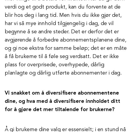
verdi og et godt produkt, kan du forvente at de
blir hos deg i lang tid. Men hvis du ikke gjør det,
har vi så mye innhold tilgjengelig i dag, de vil
begynne å se andre steder. Det er derfor det er
avgjørende å forbedre abonnementsplanene dine,
og gi noe ekstra for samme beløp; det er en måte
å få brukerne til å føle seg verdsatt. Det er ikke
plass for overprisede, overhypede, dårlig
planlagte og dårlig utførte abonnementer i dag.
Vi snakket om å diversifisere abonnementene
dine, og hva med å diversifisere innholdet ditt
for å gjøre det mer tiltalende for brukerne?
Å gi brukerne dine valg er essensielt; i en stund nå