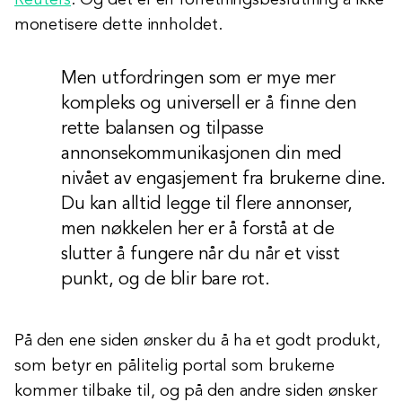
monetisere dette innholdet.
Men utfordringen som er mye mer
kompleks og universell er å finne den
rette balansen og tilpasse
annonsekommunikasjonen din med
nivået av engasjement fra brukerne dine.
Du kan alltid legge til flere annonser,
men nøkkelen her er å forstå at de
slutter å fungere når du når et visst
punkt, og de blir bare rot.
På den ene siden ønsker du å ha et godt produkt,
som betyr en pålitelig portal som brukerne
kommer tilbake til, og på den andre siden ønsker