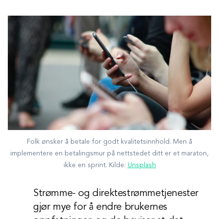
Folk ønsker å betale for godt kvalitetsinnhold. Men å
implementere en betalingsmur på nettstedet ditt er et maraton,
ikke en sprint. Kilde:
Unsplash
Strømme- og direktestrømmetjenester
gjør mye for å endre brukernes