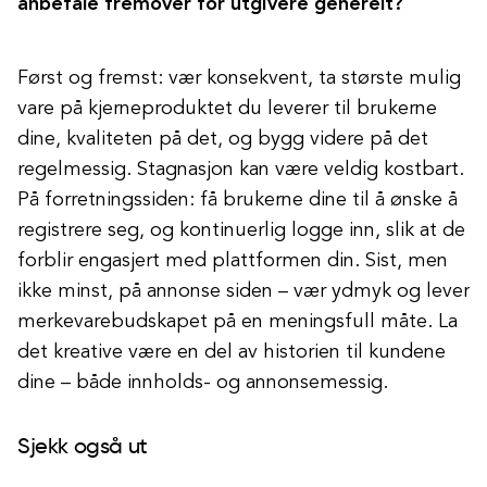
anbefale fremover for utgivere generelt?
Først og fremst: vær konsekvent, ta største mulig
vare på kjerneproduktet du leverer til brukerne
dine, kvaliteten på det, og bygg videre på det
regelmessig. Stagnasjon kan være veldig kostbart.
På forretningssiden: få brukerne dine til å ønske å
registrere seg, og kontinuerlig logge inn, slik at de
forblir engasjert med plattformen din. Sist, men
ikke minst, på annonse siden – vær ydmyk og lever
merkevarebudskapet på en meningsfull måte. La
det kreative være en del av historien til kundene
dine – både innholds- og annonsemessig.
Sjekk også ut