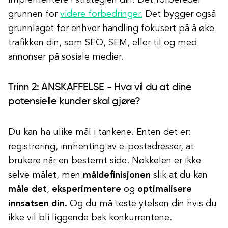
implementere i strategien din. Det forbereder
grunnen for
videre forbedringer.
Det bygger også
grunnlaget for enhver handling fokusert på å øke
trafikken din, som SEO, SEM, eller til og med
annonser på sosiale medier.
Trinn 2: ANSKAFFELSE - Hva vil du at dine
potensielle kunder skal gjøre?
Du kan ha ulike mål i tankene. Enten det er:
registrering, innhenting av e-postadresser, at
brukere når en bestemt side. Nøkkelen er ikke
selve målet, men
måldefinisjonen
slik at du kan
måle
det
,
eksperimentere
og
optimalisere
innsatsen din.
Og du må teste ytelsen din hvis du
ikke vil bli liggende bak konkurrentene.