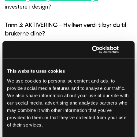
investere i design?
Trinn 3: AKTIVERING - Hvilken verdi tilbyr du til
brukerne dine?
Aktivering er øyeblikket når brukerne dine
oppfatter løsningen din som i stand til å løse
problemet deres eller møte behovene deres.
This website uses cookies
Dette øyeblikket kan ha mange navn, "wow-
We use cookies to personalise content and ads, to
øyeblikket", "aha-øyeblikket", men uansett hva
provide social media features and to analyse our traffic.
du vil kalle det, må du vinne over brukerne dine.
We also share information about your use of our site with
our social media, advertising and analytics partners who
may combine it with other information that you’ve
For å bestemme dine mulige sjanser, må du sette
provided to them or that they’ve collected from your use
opp riktig analyse og følge prospektene dine
of their services.
gjennom reisen deres. Du kan gjøre det med