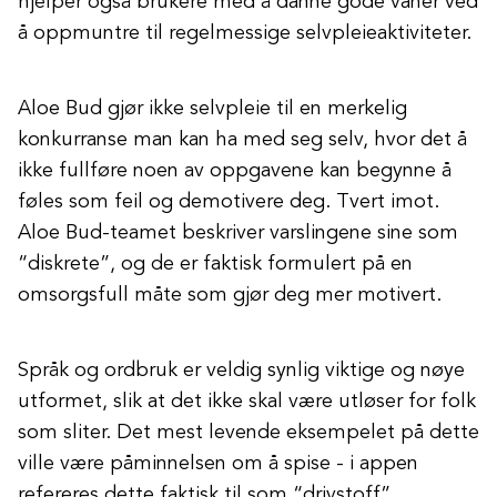
hjelper også brukere med å danne gode vaner ved
å oppmuntre til regelmessige selvpleieaktiviteter.
Aloe Bud gjør ikke selvpleie til en merkelig
konkurranse man kan ha med seg selv, hvor det å
ikke fullføre noen av oppgavene kan begynne å
føles som feil og demotivere deg. Tvert imot.
Aloe Bud-teamet beskriver varslingene sine som
“diskrete”, og de er faktisk formulert på en
omsorgsfull måte som gjør deg mer motivert.
Språk og ordbruk er veldig synlig viktige og nøye
utformet, slik at det ikke skal være utløser for folk
som sliter. Det mest levende eksempelet på dette
ville være påminnelsen om å spise - i appen
refereres dette faktisk til som “drivstoff”.