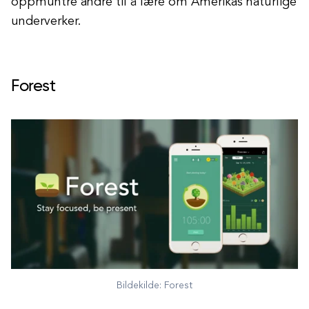
oppmuntre andre til å lære om Amerikas naturlige
underverker.
Forest
Bildekilde: Forest