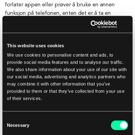
forlater appen eller prøver å bruke en annen
funksjon på telefonen, enten det er å ta en
samtale, lese en melding, sjekke den veldig viktige
tingen du plutselig fikk lyst til å sjekke osv. Hvis
du ved et uhell forlater appen, har du omtrent 1
This website uses cookies
minutt på å gå tilbake inn (du vil motta en varsling
We use cookies to personalise content and ads, to
fra Forest om at treet ditt er i ferd med å dø).
provide social media features and to analyse our traffic.
We also share information about your use of our site with
Tilgjengelig på iOS og Android.
our social media, advertising and analytics partners who
may combine it with other information that you’ve
provided to them or that they’ve collected from your use
of their services.
Faye
Consent
Necessary
Selection