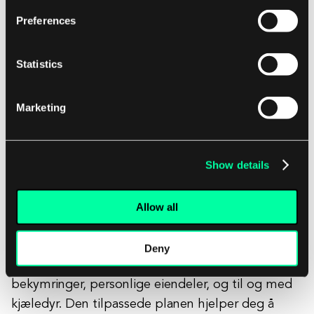
Preferences
Statistics
Marketing
Show details
Bildekilde: Faye
Allow all
Faye
er en app som tilbyr omfattende
Deny
reiseforsikring inkludert helse, reiserelaterte
bekymringer, personlige eiendeler, og til og med
kjæledyr. Den tilpassede planen hjelper deg å