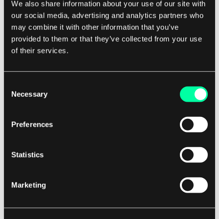
We also share information about your use of our site with
End-Code drehte sich immer um die Einfachheit
our social media, advertising and analytics partners who
des Codes, die vollständige Kontrolle und
may combine it with other information that you’ve
Sicherheit. All das war wahr, bevor Webflow
provided to them or that they’ve collected from your use
aufkam. In den letzten Jahren konnten wir viele
of their services.
hochkarätige Startups sehen, wie
Lattice
, die ihre
gesamten Marketing-Weboperationen auf diese
Consent
All-in-One-Lösung umgestellt haben.
Necessary
Selection
Preferences
Sie können ein funktionierendes
digitales Produkt ohne Code erstellen
Statistics
Natürlich bringt jedes Tool, auch Webflow, eine
Marketing
Lernkurve mit sich, jedoch bleibt, sobald man die
Schwelle überschreitet, die Benutzerfreundlichkeit