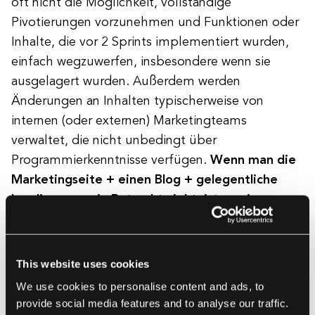
oft nicht die Möglichkeit, vollständige
Pivotierungen vorzunehmen und Funktionen oder
Inhalte, die vor 2 Sprints implementiert wurden,
einfach wegzuwerfen, insbesondere wenn sie
ausgelagert wurden. Außerdem werden
Änderungen an Inhalten typischerweise von
internen (oder externen) Marketingteams
verwaltet, die nicht unbedingt über
Programmierkenntnisse verfügen.
Wenn man die
Marketingseite + einen Blog + gelegentliche
Landingpages in Betracht zieht, ist es eine
Menge Arbeit, selbst mit Wordpress zu
arbeiten
, das viele Plugins und Updates benötigt,
um effizient zu funktionieren.
This website uses cookies
We use cookies to personalise content and ads, to
provide social media features and to analyse our traffic.
Das Versprechen von benutzerdefiniertem Front-