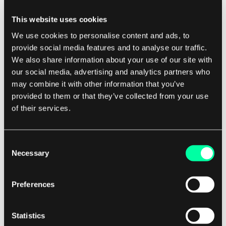
This website uses cookies
1. G für Global
We use cookies to personalise content and ads, to
provide social media features and to analyse our traffic.
BEM ist eine der am weitesten verbreiteten
We also share information about your use of our site with
Namenskonventionen
. Wenn Sie also ein neues
our social media, advertising and analytics partners who
Teammitglied in Ihr BEM-Projekt einführen,
may combine it with other information that you’ve
provided to them or that they’ve collected from your use
besteht eine gute Chance, dass es die Konvention
of their services.
bereits kennt, was die anfängliche Reibung
verringert und es ihnen ermöglicht, ab dem ersten
Tag produktiv zu sein.
Consent
Necessary
Selection
2. R für lesbare CSS-Klassen
Preferences
Dank der beschreibenden CSS-Klassennamen, die
im Grunde jedem Element zugewiesen sind, ist
Statistics