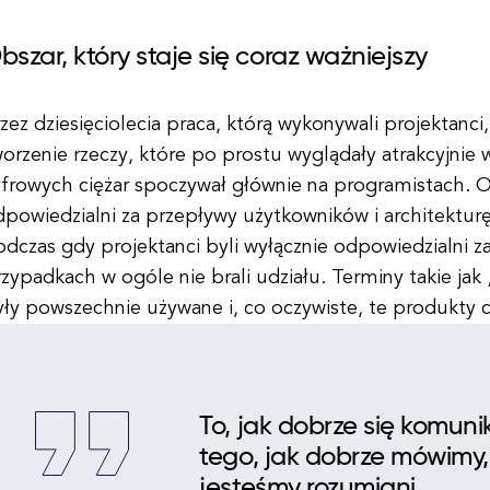
bszar, który staje się coraz ważniejszy
zez dziesięciolecia praca, którą wykonywali projektanci
orzenie rzeczy, które po prostu wyglądały atrakcyjni
yfrowych ciężar spoczywał głównie na programistach. O
dpowiedzialni za przepływy użytkowników i architektur
dczas gdy projektanci byli wyłącznie odpowiedzialni za
zypadkach w ogóle nie brali udziału. Terminy takie ja
ły powszechnie używane i, co oczywiste, te produkty cy
To, jak dobrze się komuni
tego, jak dobrze mówimy,
jesteśmy rozumiani.