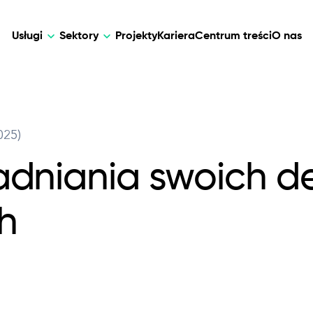
Usługi
Sektory
Projekty
Kariera
Centrum treści
O nas
AI
DEVELOPMENT
AI
025)
walne rozwiązania dla opieki nad
Dostosowane rozwiązania AI dla intel
Web Development
AI Devel
zania danymi i telemedycyny.
automatyzacji, analizy danych i transf
adniania swoich de
biznesowej.
Mobile Development
Webflow Development
h