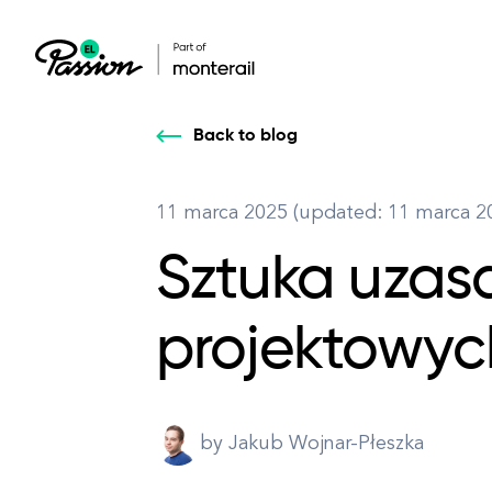
Back to blog
Healthcare
Nasze usługi: buduj,
Nasze usługi: buduj,
DESIGN
11 marca 2025 (updated: 11 marca 2
Bezpieczne i skalo
przekształcaj, rozwijaj
przekształcaj, rozwijaj
Product Design
pacjentami, zarząd
Sztuka uzas
swój produkt cyfrowy.
swój produkt cyfrowy.
All services
projektowyc
by Jakub Wojnar-Płeszka