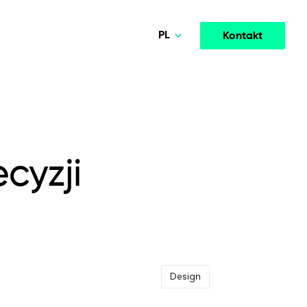
PL
Kontakt
Norsk
Deutsch
Media & Entertainment
MODELE WSPÓŁPRACY
English
igentnej
Wysokowydajne platformy streamingowe i
opment
Agile Project Management
ormacji
medialne zwiększające zaangażowanie.
cyzji
Polski
Design