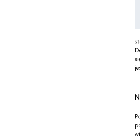
s
D
si
je
N
P
po
wi