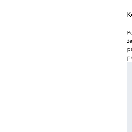
K
P
ż
p
pr