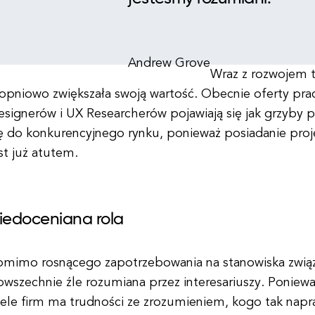
Andrew Grove
Wraz z rozwojem t
topniowo zwiększała swoją wartość. Obecnie oferty pra
esignerów i UX Researcherów pojawiają się jak grzyby 
ę do konkurencyjnego rynku, ponieważ posiadanie projek
st już atutem.
iedoceniana rola
omimo rosnącego zapotrzebowania na stanowiska związa
wszechnie źle rozumiana przez interesariuszy. Poniewa
ele firm ma trudności ze zrozumieniem, kogo tak napra