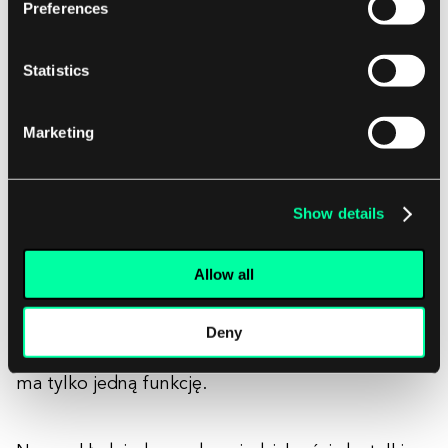
Preferences
Implikuje to, że zasada nazywania rzeczy
Statistics
na poziomie abstrakcji wyższym niż ich
treść dotyczy metod i zmiennych, ale nie
Marketing
klas.
Show details
Zasada pojedynczej odpowiedzialności
Allow all
SOLID
Jedna z zasad
mówi, że każdy moduł lub
klasa powinny być odpowiedzialne tylko za jedną
Deny
rzecz. Po prostu łatwiej jest nazwać element, który
ma tylko jedną funkcję.