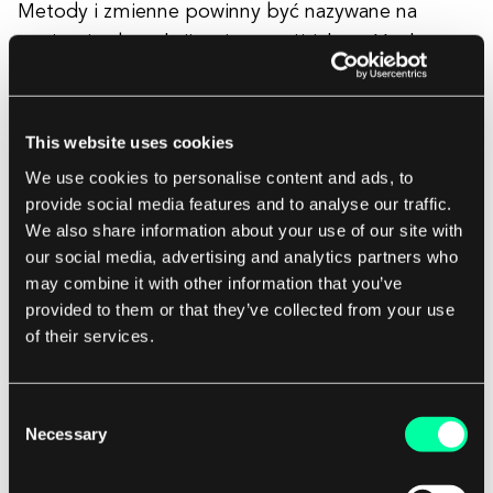
Metody i zmienne powinny być nazywane na
poziomie abstrakcji wyższym niż ich treść, ale
nazywanie klas to inna historia
. Tworząc klasę, nie
musimy przewidywać przyszłości. Nazwa klasy
powinna opierać się na jej współczesnych
This website uses cookies
założeniach. Nie oczekujemy, że samochód
We use cookies to personalise content and ads, to
nabierze cech łodzi. Dlatego, jeśli obecne
provide social media features and to analyse our traffic.
wymagania aplikacji wskazują na potrzebę
We also share information about your use of our site with
Car
our social media, advertising and analytics partners who
samochodu, nazwa klasy powinna brzmieć
may combine it with other information that you’ve
Vehicle
zamiast
.
provided to them or that they’ve collected from your use
of their services.
Klasy podrzędne powinny być nazywane w ten
Car
sam sposób. Mając klasę
, możemy dodać
Consent
bardziej szczegółową wersję, na przykład
Necessary
Selection
CarPickup
Car
dla specjalnego typu
, który ma
większą przestrzeń ładunkową.