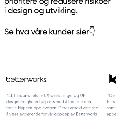
prioritere og redusere risikoer
i design og utvikling.
Se hva våre kunder sier👇
"EL Passion sinefulle UX-beslutninger og UI-
"Den
designferdigheter hjalp oss med å forenkle den
Passi
totale Hyphen-opplevelsen. Deres arbeid viste seg
som 
å være avgjørende for vår oppkjøp av Betterworks,
appe