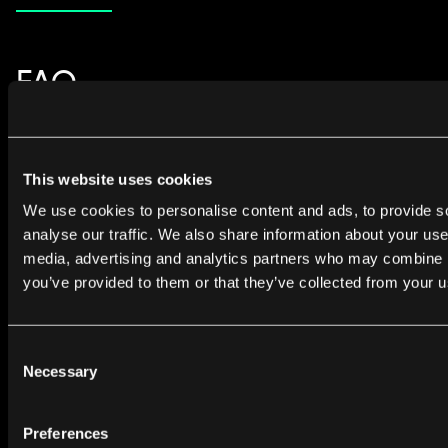
FAQ
Alle spørsmål Produktoppdagelsesverksted
This website uses cookies
Ask us anything!
We use cookies to personalise content and ads, to provide s
analyse our traffic. We also share information about your use 
media, advertising and analytics partners who may combine it
you’ve provided to them or that they’ve collected from your us
Hva er en Product Discovery Workshop?
Consent
En workshop for produktoppdagelse er en samarbeidsøkt
Necessary
Selection
der team og interessenter kommer sammen for å definere
produktvisjonen, identifisere brukerbehov og brainstorme
Preferences
Når trenger du en Product Discovery Workshop?
løsninger. Det hjelper med å skjerpe strategien din ved å