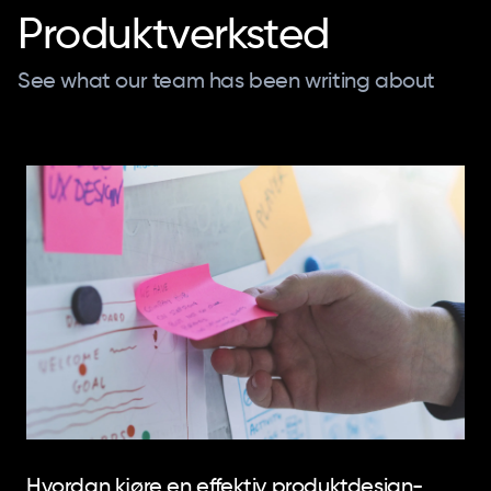
brukerens perspektiv og ditt forretningssynspunkt, redusere
Produktverksted
prosjektets omfangsvekst (så den stadig voksende listen
over funksjoner som skal utvikles før utgivelsen).
See what our team has been writing about
Hvordan kjøre en effektiv produktdesign-