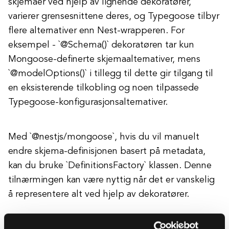
skjemaer ved hjelp av lignende dekoratører,
varierer grensesnittene deres, og Typegoose tilbyr
flere alternativer enn Nest-wrapperen. For
eksempel - `@Schema()` dekoratøren tar kun
Mongoose-definerte skjemaalternativer, mens
`@modelOptions()` i tillegg til dette gir tilgang til
en eksisterende tilkobling og noen tilpassede
Typegoose-konfigurasjonsalternativer.
Med `@nestjs/mongoose`, hvis du vil manuelt
endre skjema-definisjonen basert på metadata,
kan du bruke `DefinitionsFactory` klassen. Denne
tilnærmingen kan være nyttig når det er vanskelig
å representere alt ved hjelp av dekoratører.