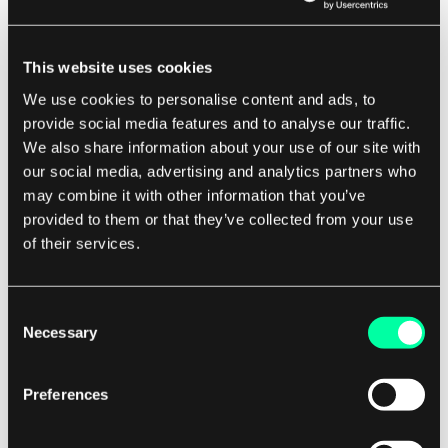
Klassemetoder
Begge pakkene tillater definisjon av instanser og
This website uses cookies
statiske metoder. Her er eksempler på hvordan vi
We use cookies to personalise content and ads, to
kan definere klassemetoder i begge pakkene:
provide social media features and to analyse our traffic.
We also share information about your use of our site with
our social media, advertising and analytics partners who
Som du kan se, må vi opprette ekstra grensesnitt
may combine it with other information that you’ve
når vi bruker mongoose, Typegoose lar oss
provided to them or that they’ve collected from your use
imidlertid få typeinformasjon fra klasser.
of their services.
Definisjonene er også mer naturlige ettersom de
er inneholdt i en klasse som vanlige metoder. Med
Consent
Nest-pakken må du bruke `statics` og `methods`
Necessary
Selection
egenskapene utenfor klassen, noe som litt
reduserer lesbarheten og blir en mindre naturlig
Preferences
tilnærming når det gjelder å bruke klasser.