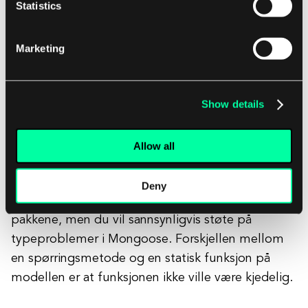
Statistics
Hooks
Marketing
Begge pakkene støtter hooks. I
@nestjs/mongoose kan du bruke dem i
fabrikkmetoden for modulimporter. Typegoose
Show details
tilbyr støtte med @pre() og @post() dekoratører.
Allow all
Tilpassede spørringsmetoder
Deny
Du kan legge til tilpassede spørringer i begge
pakkene, men du vil sannsynligvis støte på
typeproblemer i Mongoose. Forskjellen mellom
en spørringsmetode og en statisk funksjon på
modellen er at funksjonen ikke ville være kjedelig.