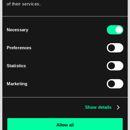
of their services.
direktesendingstjenesten hvis
virksomheten din eller innholdet ditt
retter seg mot Gen-Zere.
Consent
Necessary
Selection
Deres algoritme er kjent for sine
fantastiske evner til å koble skapere med
riktig målgruppe (TikTok blir til og med
Preferences
referert til av mange som å ha "match-
making" evner)
Statistics
Det kan være en kostnadseffektiv og
lønnsom langsiktig
Marketing
markedsføringsstrategi for merket ditt.
Spesielt hvis du produserer innhold som
tilfører verdi til demografien din gjennom
Show details
kreative kortformede videoer, og til slutt
går videre til direktesendinger.
Allow all