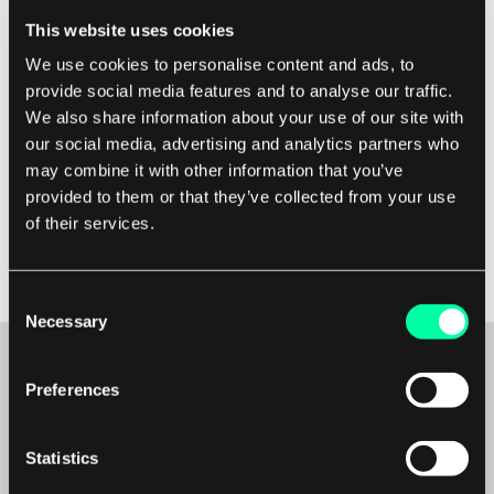
This website uses cookies
We use cookies to personalise content and ads, to
provide social media features and to analyse our traffic.
We also share information about your use of our site with
Business
Agile
our social media, advertising and analytics partners who
Wie man Agile jedem erklärt? Mit einer
may combine it with other information that you’ve
Metapher
provided to them or that they’ve collected from your use
of their services.
Agile Softwareentwicklung ist ein bisschen wie eine
Rucksackreise rund um die Welt. Lassen Sie mich erklären.
7 März 2025 • Tomasz Czarnik
Die Entwicklung maßgeschneiderter Software ist ein
Consent
ziemlich komplizierter Prozess, der sich völlig von jeder
Necessary
Selection
anderen Erfahrung in unserem Alltag unterscheidet.
Während meiner Interaktionen m...
Preferences
Maybe it’s the beginning of a beautiful
friendship?
Statistics