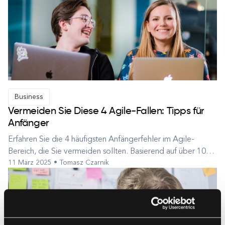
Business
Vermeiden Sie Diese 4 Agile-Fallen: Tipps für
Anfänger
Erfahren Sie die 4 häufigsten Anfängerfehler im Agile-
Bereich, die Sie vermeiden sollten. Basierend auf über 10
11 März 2025 • Tomasz Czarnik
Jahren Erfahrung. Agile ist der effizienteste Weg,
Innovationen zu entwickeln Im Vergleich zu anderen
Ansätzen, einschließlich seiner direkten Gegenüberstellung,
Waterfall, ermöglicht Agil...