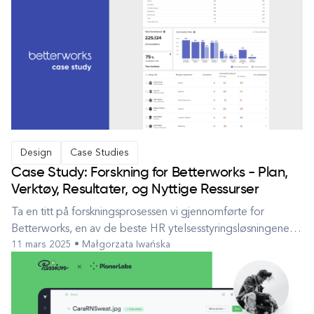
Design
Case Studies
Case Study: Forskning for Betterworks - Plan,
Verktøy, Resultater, og Nyttige Ressurser
Ta en titt på forskningsprosessen vi gjennomførte for
Betterworks, en av de beste HR ytelsesstyringsløsningene
11 mars 2025 • Małgorzata Iwańska
der ute. I tillegg får du noen gratis ressurser. Forskning er
det første steget i Double Diamond designprosessen og i
alle andre eksisterende rammeverk. Det er essensielt for
designere ford...