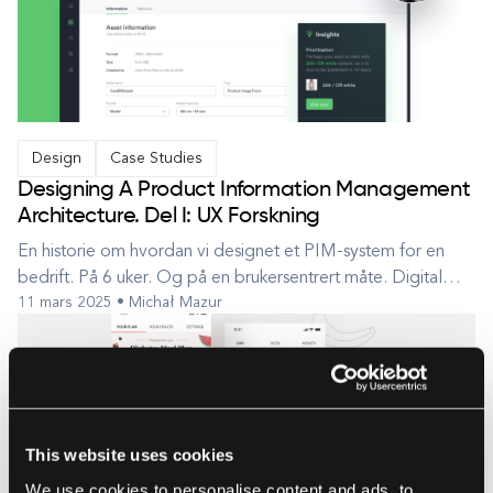
Design
Case Studies
Designing A Product Information Management
Architecture. Del I: UX Forskning
En historie om hvordan vi designet et PIM-system for en
bedrift. På 6 uker. Og på en brukersentrert måte. Digital
11 mars 2025 • Michał Mazur
transformasjon - hvor skal vi begynne? Ingen revolusjon
starter uten en gnist. Spesielt ikke en digital. En av våre
kunder, en ledende klesforhandler fra Norge, trengte noe
spesielt for ...
This website uses cookies
We use cookies to personalise content and ads, to