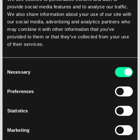
provide social media features and to analyse our traffic.
We also share information about your use of our site with
our social media, advertising and analytics partners who
Design
Case Studies
may combine it with other information that you’ve
Sunn Mat App Konsept: en Casestudie Som
provided to them or that they’ve collected from your use
Beviser at UX Er Akkurat Som Matlaging
of their services.
Produktdesign er litt som matlaging. Du trenger
kvalitetsingredienser, en oppskrift, et godt utstyrt kjøkken,
11 mars 2025 • Ewelina Skłodowska
og til slutt: en dyktig kokk som setter alt sammen i en
Consent
lettfordøyelig form. Det er litt av en strekk, vil du si? La meg
Necessary
Selection
forklare matlagingsmetaforen mer detaljert for å vise hva
jeg mener. ...
Preferences
Statistics
Marketing
Design
Case Studies
Streaming