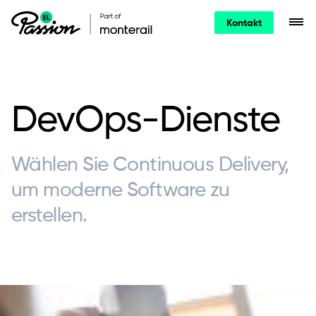
Kontakt
DevOps-Dienste
Wählen Sie Continuous Delivery,
um moderne Software zu
erstellen.