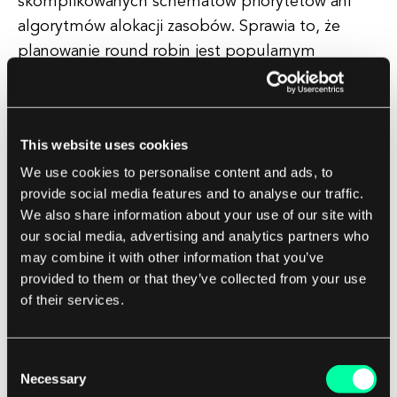
skomplikowanych schematów priorytetów ani
algorytmów alokacji zasobów. Sprawia to, że
planowanie round robin jest popularnym
wyborem dla systemów, w których prostota i
sprawiedliwość są ważnymi kryteriami.
This website uses cookies
Planowanie round robin jest również wysoce
We use cookies to personalise content and ads, to
wydajne pod względem wykorzystania CPU.
provide social media features and to analyse our traffic.
Przyznając każdemu zadaniu określony czas
We also share information about your use of our site with
wykonania, system może optymalnie wykorzystać
our social media, advertising and analytics partners who
dostępne zasoby i zapewnić, że wszystkie zadania
may combine it with other information that you’ve
są wykonywane w odpowiednim czasie. Może to
provided to them or that they’ve collected from your use
prowadzić do poprawy wydajności systemu i
of their services.
skrócenia czasu oczekiwania dla użytkowników.
Consent
Dla firm zajmujących się rozwojem
Necessary
Selection