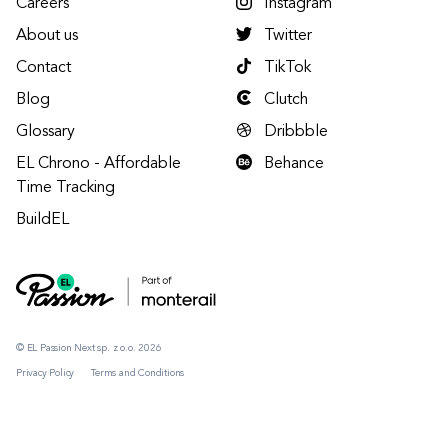
Careers
Instagram
About us
Twitter
Contact
TikTok
Blog
Clutch
Glossary
Dribbble
EL Chrono - Affordable
Behance
Time Tracking
BuildEL
© EL Passion Next sp. z o.o. 2026
Privacy Policy
Terms and Conditions